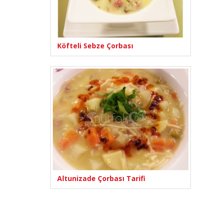
Köfteli Sebze Çorbası
Altunizade Çorbası Tarifi