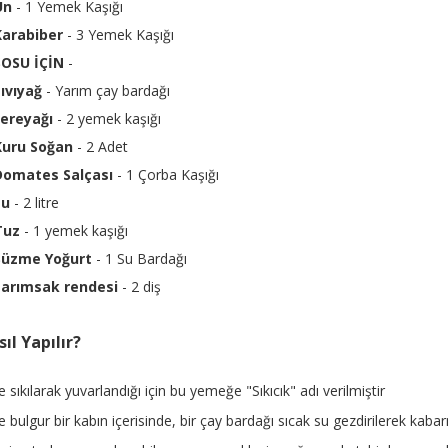
Un
- 1 Yemek Kaşığı
Karabiber
- 3 Yemek Kaşığı
SOSU İÇİN
-
ıvıyağ
- Yarım çay bardağı
tereyağı
- 2 yemek kaşığı
Kuru Soğan
- 2 Adet
Domates Salçası
- 1 Çorba Kaşığı
su
- 2 litre
Tuz
- 1 yemek kaşığı
Süzme Yoğurt
- 1 Su Bardağı
sarımsak rendesi
- 2 diş
ıl Yapılır?
e sıkılarak yuvarlandığı için bu yemeğe "Sıkıcık" adı verilmiştir
e bulgur bir kabın içerisinde, bir çay bardağı sıcak su gezdirilerek kaba