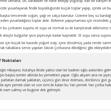
rine tarhana, un, karabiber ve nane ekleyip yoğurup. katı bir karışım e
nizde yuvarlayarak fındık büyüklüğünde küçük toplar yapıp, içinde un bul
 başka tencerede soğan, yağı ve salça kavrulur. Üzerine beş su bardağ
eden yuvarladığınız toplar atılır. Birbirine yapışmaması için resimdeki 
r bu çorbanın suyunu et suyu ve normal su ile karıştırarak eklerseniz d
ık ateşte bulgurlar iyice pişinceye kadar kaynatılır. Et suyu varsa suyuna
vis için küçük bir kasede yoğurt ezip, içine dövülmüş yada rende sarımsa
rak tabaklara servis yapılan Sıkıcık Çorbasına dilediğiniz gibi ekleyebilirs
f Noktaları
ğin Hikayesi; Kütahya İlinde yalnız olan bir kadının oğlu askerden gelm
gün başka isimler altında bu yemekten yapar. Oğlu akşam ana ne yiyeceği
 patlatan damak şaklatan, üçüncü gün deve dolması, dördüncü gün garip 
nda aynı yemek olan ve son ismi ile kalan bu Yarı yemek Yarı çorba hal
ak nam salmış ve bugüne dek gelmiştir.