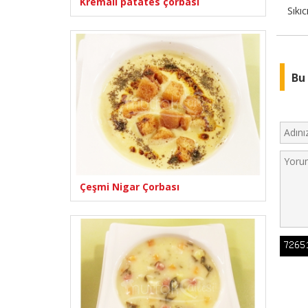
Kremalı patates çorbası
Sıkı
Bu 
Çeşmi Nigar Çorbası