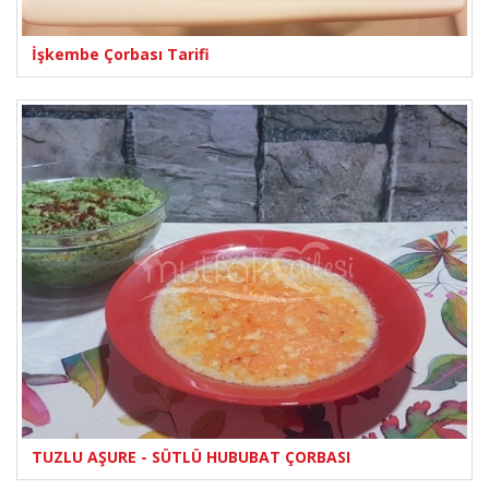
İşkembe Çorbası Tarifi
TUZLU AŞURE - SÜTLÜ HUBUBAT ÇORBASI