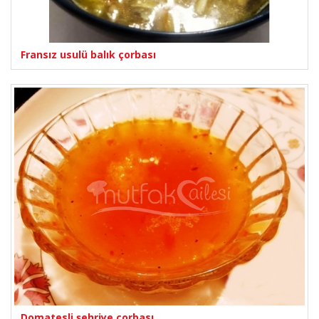
Fransız usulü balık çorbası
Domatesli şehriye çorbası