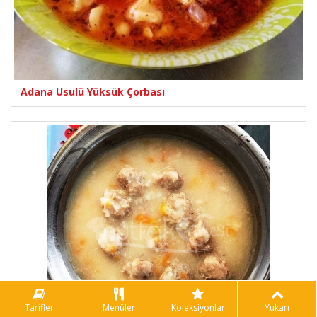
Adana Usulü Yüksük Çorbası
Tarifler
Menüler
Koleksiyonlar
Yukarı