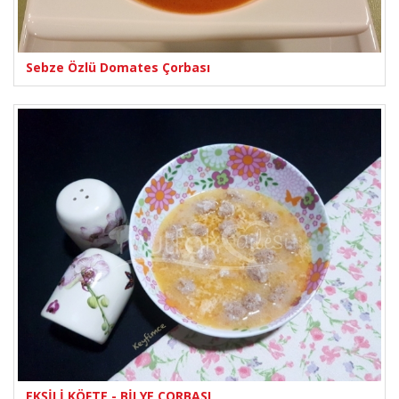
Sebze Özlü Domates Çorbası
EKŞİLİ KÖFTE - BİLYE ÇORBASI