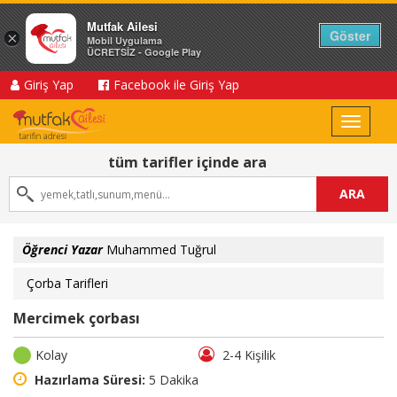
Mutfak Ailesi
Göster
×
Mobil Uygulama
ÜCRETSİZ - Google Play
Giriş Yap
Facebook ile Giriş Yap
Toggle
navigat
tüm tarifler içinde ara
ARA
Öğrenci Yazar
Muhammed Tuğrul
Çorba Tarifleri
Mercimek çorbası
Kolay
2-4 Kişilik
Hazırlama Süresi:
5 Dakika