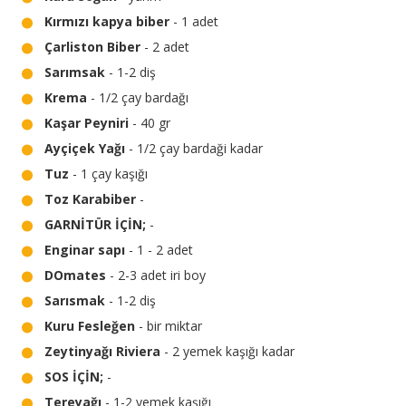
Kırmızı kapya biber
- 1 adet
Çarliston Biber
- 2 adet
Sarımsak
- 1-2 diş
Krema
- 1/2 çay bardağı
Kaşar Peyniri
- 40 gr
Ayçiçek Yağı
- 1/2 çay bardaği kadar
Tuz
- 1 çay kaşığı
Toz Karabiber
-
GARNİTÜR İÇİN;
-
Enginar sapı
- 1 - 2 adet
DOmates
- 2-3 adet iri boy
Sarısmak
- 1-2 diş
Kuru Fesleğen
- bir miktar
Zeytinyağı Riviera
- 2 yemek kaşığı kadar
SOS İÇİN;
-
Tereyağı
- 1-2 yemek kaşığı