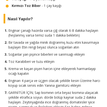
Kırmızı Toz Biber
- 1 çay kaşığı
Nasıl Yapılır?
Enginar çanağı hazırda varsa çiğ olarak 6-8 dakika haşlayın
(heşlanmış varsa temiz suda 1 dakika bekletin)
Bir tavada ve yağda minik doğranmış kuzu etini kavurmaya
başlayın Etin rengi beyaz olunca soğanları atın
Soğanlar yarı pişince biberleri ve sarımsağı ekleyin
Toz Karabiberi ve tuzu ekleyin
Krema ve kaşarı pişen harcın içine ekleyerek harmanlayıp
ocağı kapatın
Enginarı 4 parça ve üçgen olacak şekilde kesin Üzerine harcı
koyup sıcak servis edin Yanına garnitürü ekleyin
GARNİTÜR İÇİN; Sap kısmının orta beyaz kısmına ulaşacak
şekilde etraflıca soyun. dörde bölüp kaynar suda 2 dakika
haşlayın. Zeytinyağında ince doğranmış domatesler iyice
pişirin, sarımsak ve fesleğeni ekleyin Sos haline gelince