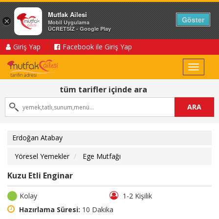
Mutfak Ailesi
Göster
×
Mobil Uygulama
ÜCRETSİZ - Google Play
Giriş Yap
Facebook ile Giriş Yap
Toggle
navigat
tüm tarifler içinde ara
ARA
Erdoğan Atabay
Yöresel Yemekler
Ege Mutfağı
Kuzu Etli Enginar
Kolay
1-2 Kişilik
Hazırlama Süresi:
10 Dakika