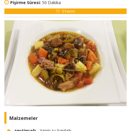
Pişirme Süresi:
50 Dakika
0
Favori
Malzemeler
zeytinyağı
- Yarım su bardağı