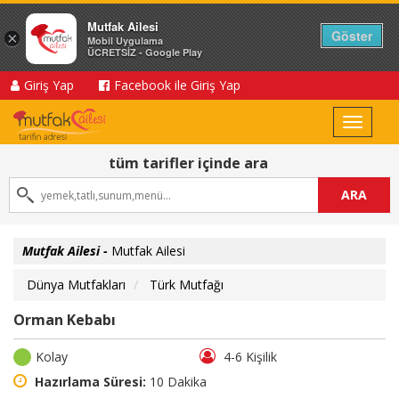
Mutfak Ailesi
Göster
×
Mobil Uygulama
ÜCRETSİZ - Google Play
Giriş Yap
Facebook ile Giriş Yap
Toggle
navigat
tüm tarifler içinde ara
ARA
Mutfak Ailesi -
Mutfak Ailesi
Dünya Mutfakları
Türk Mutfağı
Orman Kebabı
Kolay
4-6 Kişilik
Hazırlama Süresi:
10 Dakika