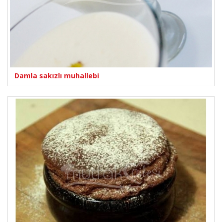
Damla sakızlı muhallebi