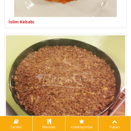
İslim Kebabı
Tarifler
Menüler
Koleksiyonlar
Yukarı
Sini Köftesi