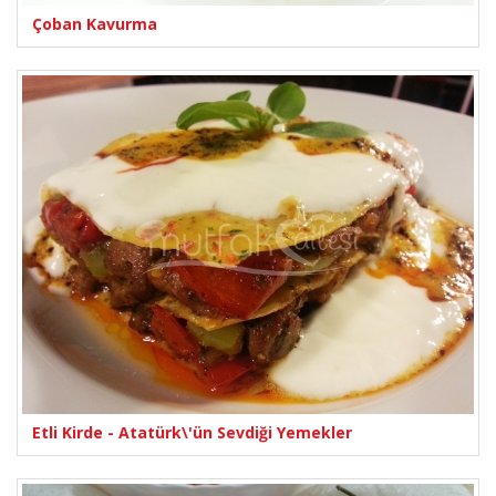
Çoban Kavurma
Etli Kirde - Atatürk\'ün Sevdiği Yemekler