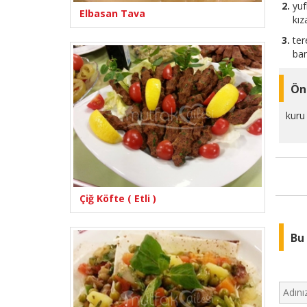
yuf
Elbasan Tava
kız
ter
ban
Ön
kuru 
Çiğ Köfte ( Etli )
Bu 