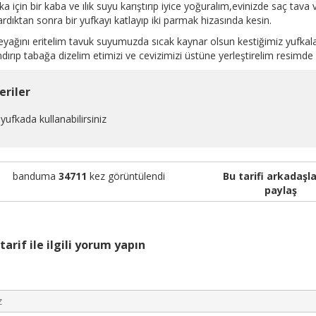
ka için bir kaba ve ılık suyu karıştırıp iyice yoğuralım,evinizde saç tava
ardıktan sonra bir yufkayı katlayıp iki parmak hizasında kesin.
eyağını eritelim tavuk suyumuzda sıcak kaynar olsun kestiğimiz yufkal
dırıp tabağa dizelim etimizi ve cevizimizi üstüne yerleştirelim resimde
eriler
yufkada kullanabilirsiniz
banduma
34711
kez görüntülendi
Bu tarifi arkadaşla
paylaş
tarif ile ilgili yorum yapın