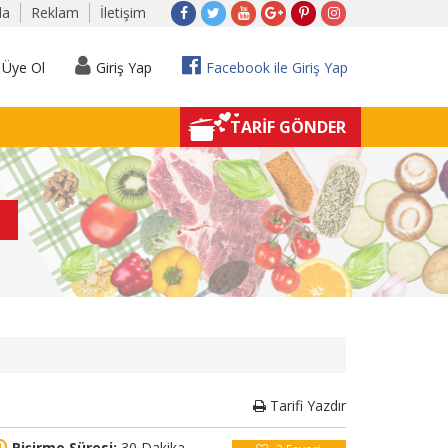
da
Reklam
İletişim
Üye Ol
Giriş Yap
Facebook ile Giriş Yap
TARİF GÖNDER
Tarifi Yazdır
Pişirme Süresi:
30 Dakika