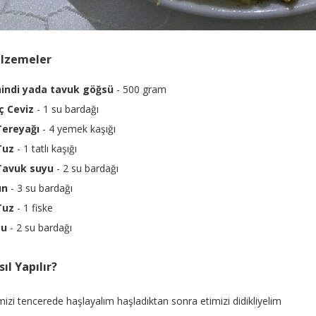
lzemeler
hindi yada tavuk göğsü
- 500 gram
ç Ceviz
- 1 su bardağı
Tereyağı
- 4 yemek kaşığı
Tuz
- 1 tatlı kaşığı
Tavuk suyu
- 2 su bardağı
un
- 3 su bardağı
Tuz
- 1 fiske
su
- 2 su bardağı
ıl Yapılır?
mizi tencerede haşlayalım haşladıktan sonra etimizi didikliyelim