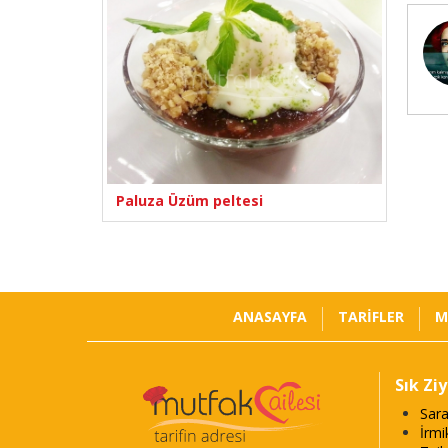
Paluza Üzüm peltesi
ANASAYFA
TARİFLER
M
Sık Zi
Sara
İrmi