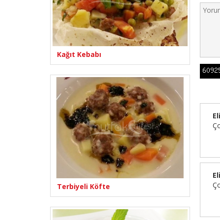
Kağıt Kebabı
El
Ço
El
Ço
Terbiyeli Köfte