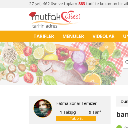
27 şef, 462 üye ve toplam
883
tarif ile kocaman bir ai
TARİFLER
MENÜLER
VIDEOLAR
Ü
Dün
Fatma Sonar Temizer
1
Takipçi
9
Tarif
ba
Takip Et
Ko