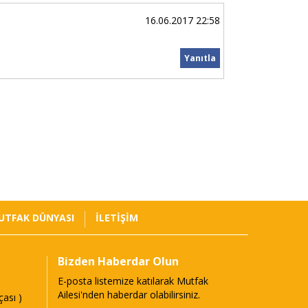
16.06.2017 22:58
Yanıtla
UTFAK DÜNYASI
İLETİŞİM
Bizden Haberdar Olun
E-posta listemize katılarak Mutfak
Ailesi'nden haberdar olabilirsiniz.
ası )