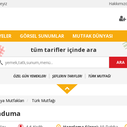
leyiz
Hakkımız
YELER
GÖRSEL SUNUMLAR
MUTFAK DÜNYASI
tüm tarifler içinde ara
ARA
ÖZEL GÜN YEMEKLERI
ŞEFLERIN TARIFLERI
TÜRK MUTFAĞI
ya Mutfakları
Türk Mutfağı
nduma
lay
4-6 Kişilik
Hazırlama Süresi:
10 Dakika