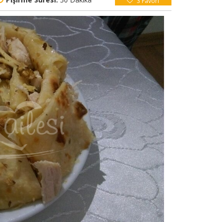
3
Favori