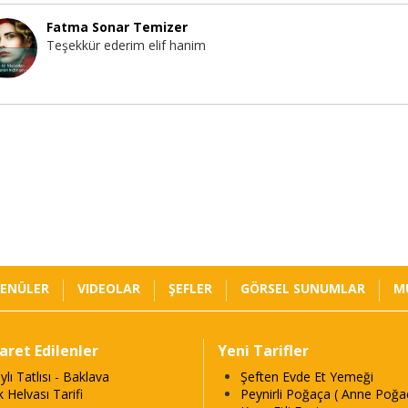
Fatma Sonar Temizer
Teşekkür ederim elif hanim
ENÜLER
VIDEOLAR
ŞEFLER
GÖRSEL SUNUMLAR
M
yaret Edilenler
Yeni Tarifler
ylı Tatlısı - Baklava
Şeften Evde Et Yemeği
k Helvası Tarifi
Peynirli Poğaça ( Anne Poğaç