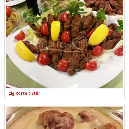
Çiğ Köfte ( Etli )