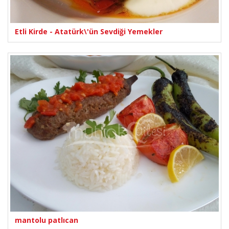
Etli Kirde - Atatürk\'ün Sevdiği Yemekler
mantolu patlıcan