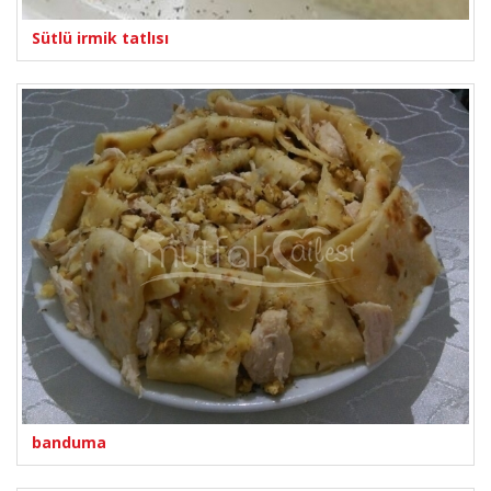
Sütlü irmik tatlısı
banduma