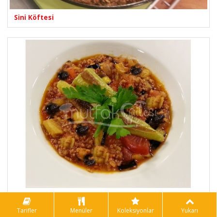
Sini Köftesi
Patlıcan Musakka
Tarifler
Menüler
Koleksiyonlar
Yukarı