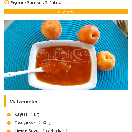
Pişirme Süresi:
20 Dakika
0
Favori
Malzemeler
Kayısı
- 1 kg
Toz şeker
- 250 gr
Limon Suyu
- 1 çorba kaşığı