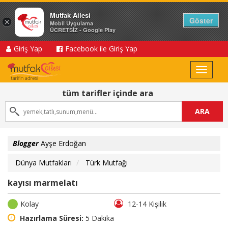
Mutfak Ailesi
Göster
×
Mobil Uygulama
ÜCRETSİZ - Google Play
Giriş Yap
Facebook ile Giriş Yap
Toggle
navigat
tüm tarifler içinde ara
ARA
Blogger
Ayşe Erdoğan
Dünya Mutfakları
Türk Mutfağı
kayısı marmelatı
Kolay
12-14 Kişilik
Hazırlama Süresi:
5 Dakika