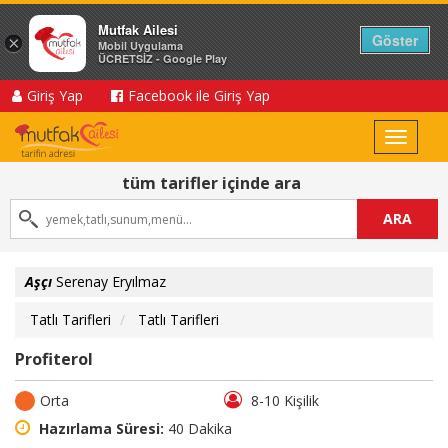
Mutfak Ailesi
Göster
×
Mobil Uygulama
ÜCRETSİZ - Google Play
Giriş Yap
Facebook ile Giriş Yap
Toggle
navigat
tüm tarifler içinde ara
ARA
Aşçı
Serenay Eryılmaz
Tatlı Tarifleri
Tatlı Tarifleri
Profiterol
Orta
8-10 Kişilik
Hazırlama Süresi:
40 Dakika