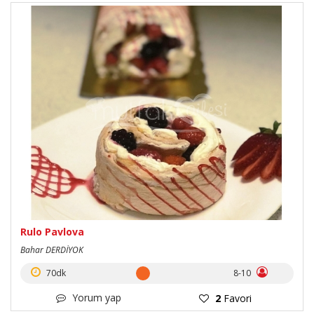
Rulo Pavlova
Bahar DERDİYOK
70dk
8-10
Yorum yap
2
Favori