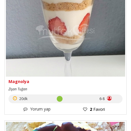
Magnolya
Zişan Tuğan
20dk
6-8
Yorum yap
2
Favori