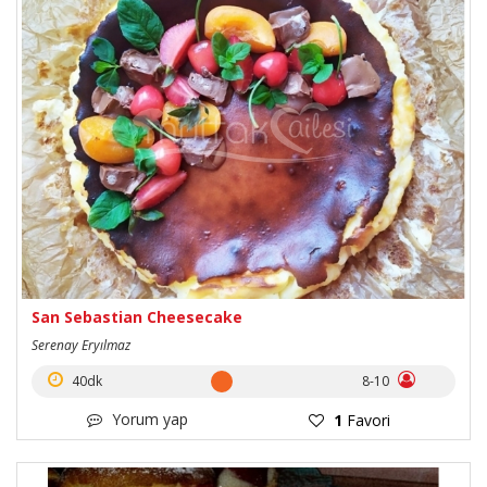
San Sebastian Cheesecake
Serenay Eryılmaz
40dk
8-10
Yorum yap
1
Favori