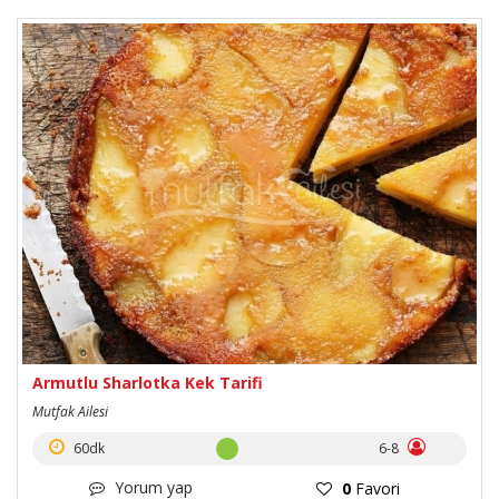
Armutlu Sharlotka Kek Tarifi
Mutfak Ailesi
60dk
6-8
Yorum yap
0
Favori