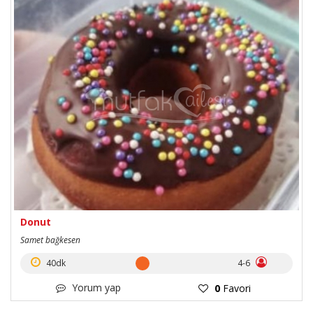
Donut
Samet bağkesen
40dk
4-6
Yorum yap
0
Favori