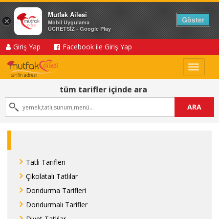
Mutfak Ailesi
Göster
×
Mobil Uygulama
ÜCRETSİZ - Google Play
Giriş Yap
Facebook ile Giriş Yap
Toggle
navigat
tüm tarifler içinde ara
ARA
Tatlı Tarifleri
Çikolatalı Tatlılar
Dondurma Tarifleri
Dondurmalı Tarifler
Diyet Tatlılar