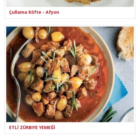
Çullama Köfte - Afyon
ETLİ ZÜRBiYE YEMEĞİ