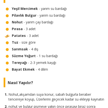
Yeşil Mercimek
- yarım su bardağı
Pilavlık Bulgur
- yarım su bardağı
Nohut
- yarım çay bardağı
Pırasa
- 3 adet
Patates
- 3 adet
Tuz
- size göre
Sarımsak
- 4 diş
Süzme Yoğurt
- 1 su bardağı
Tereyağı
- 2-3 yemek kaşığı
Bayat Ekmek
- 4 dilim
Nasıl Yapılır?
Nohut,akşamdan suya konur, sabah bulgurla beraber
tencereye koyup, Üzerlerini geçecek kadar su ekleyip kaynatın
nohut ve bulgur pişmeye yakın önce pırasayı biraz sonra