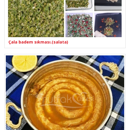
Çala badem sıkması.(salata)