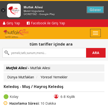
Mutfak Ailesi
Göster
×
Mobil Uygulama
ÜCRETSİZ - Google Play
Giriş Yap
Facebook ile Giriş Yap
Toggle
navigat
tüm tarifler içinde ara
ARA
Mutfak Ailesi -
Mutfak Ailesi
Dünya Mutfakları
Yöresel Yemekler
Keledoş - Muş / Hayroş Keledoş
Kolay
6-8 Kişilik
Hazırlama Süresi:
10 Dakika