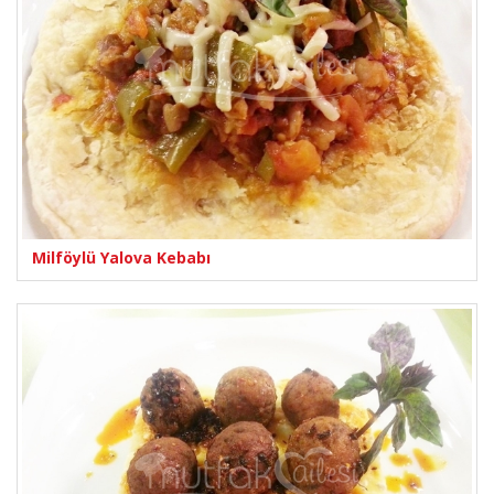
Milföylü Yalova Kebabı