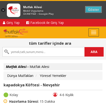
Mutfak Ailesi
Göster
×
Mobil Uygulama
ÜCRETSİZ - Google Play
Giriş Yap
Facebook ile Giriş Yap
Toggle
navigat
tüm tarifler içinde ara
ARA
Mutfak Ailesi -
Mutfak Ailesi
Dünya Mutfakları
Yöresel Yemekler
kapadokya Köftesi - Nevşehir
Kolay
4-6 Kişilik
Hazırlama Süresi:
15 Dakika