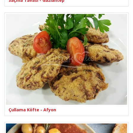
Saçma Tavası - Gaziantep
Çullama Köfte - Afyon