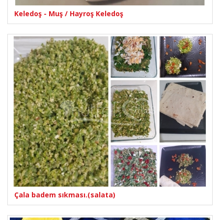
Keledoş - Muş / Hayroş Keledoş
Çala badem sıkması.(salata)