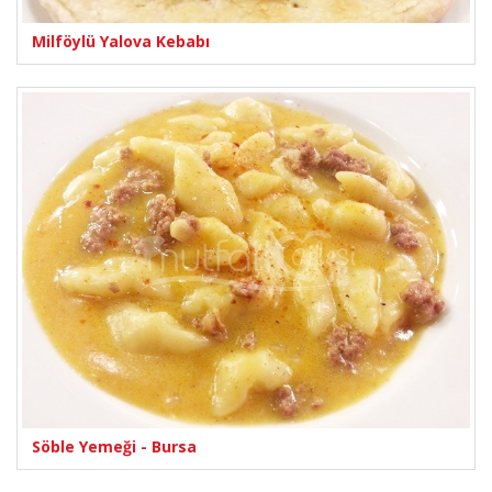
Milföylü Yalova Kebabı
Söble Yemeği - Bursa