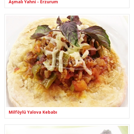
Aşmalı Yahni - Erzurum
Milföylü Yalova Kebabı