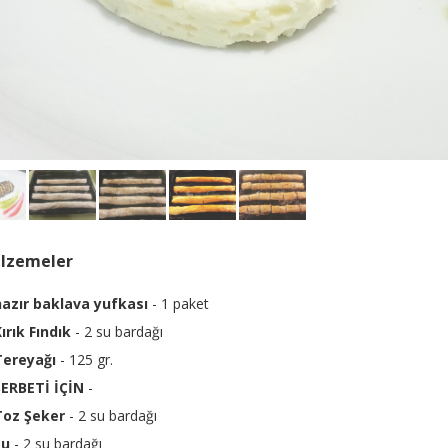
lzemeler
hazır baklava yufkası
- 1 paket
ırık Fındık
- 2 su bardağı
Tereyağı
- 125 gr.
ŞERBETİ İÇİN
-
Toz Şeker
- 2 su bardağı
su
- 2 su bardağı