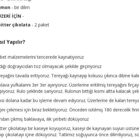
limon
- bir dilim
ÜZERİ İÇİN
-
itter çikolata
- 2 paket
ıl Yapılır?
bet malzemelerini tencerede kaynatıyoruz
dığı doğrayıcıdan toz olmayacak şekilde geçiriyoruz
eyağını tavada eritiyoruz. Tereyağı kaynayıp kokusu çıkınca dibine kalınt
lava yufkalarını 3er 3er ayırıyoruz. Üzerlerine eritilmiş tereyağını fırç
piyoruz. Rulo şeklinde sarıyoruz. Rulonun bittiği kısmı altta kalacak şek
si dolana kadar bu işleme devam ediyoruz. Üzerlerine de kalan tereya
ını çekmesi için biraz bekletiyoruz. Önceden ısıtılmış 180 derecelik fırın
ından çıkmış baklavaya, ılık şerbeti döküyoruz
itter çikolatayı bir kaseye koyuyoruz, kaseyi de kaynayan suyun üstüne 
ıp çikolatayı içine döküyoruz. Tatlımız soğuyunca önce dilimliyoruz, son