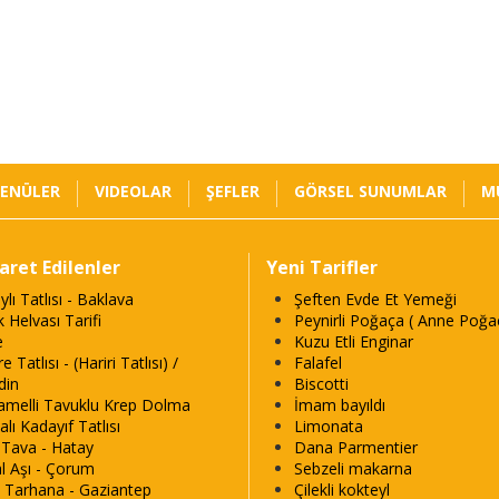
ENÜLER
VIDEOLAR
ŞEFLER
GÖRSEL SUNUMLAR
M
yaret Edilenler
Yeni Tarifler
ylı Tatlısı - Baklava
Şeften Evde Et Yemeği
k Helvası Tarifi
Peynirli Poğaça ( Anne Poğaç
e
Kuzu Etli Enginar
e Tatlısı - (Hariri Tatlısı) /
Falafel
din
Biscotti
melli Tavuklu Krep Dolma
İmam bayıldı
alı Kadayıf Tatlısı
Limonata
s Tava - Hatay
Dana Parmentier
l Aşı - Çorum
Sebzeli makarna
ı Tarhana - Gaziantep
Çilekli kokteyl