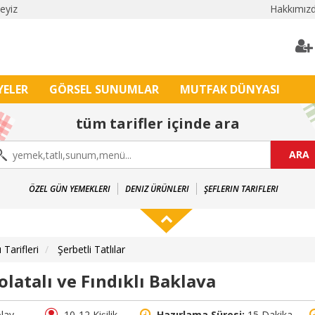
leyiz
Hakkımız
YELER
GÖRSEL SUNUMLAR
MUTFAK DÜNYASI
tüm tarifler içinde ara
ARA
ÖZEL GÜN YEMEKLERI
DENIZ ÜRÜNLERI
ŞEFLERIN TARIFLERI
ı Tarifleri
Şerbetli Tatlılar
olatalı ve Fındıklı Baklava
lay
10-12 Kişilik
Hazırlama Süresi:
15 Dakika