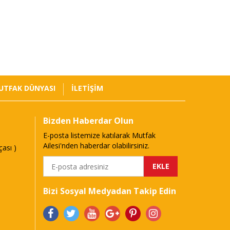
UTFAK DÜNYASI
İLETİŞİM
Bizden Haberdar Olun
E-posta listemize katılarak Mutfak
Ailesi'nden haberdar olabilirsiniz.
ası )
EKLE
Bizi Sosyal Medyadan Takip Edin