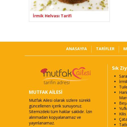
İrmik Helvası Tarifi
ANASAYFA
TARİFLER
M
Sık Zi
Sara
İrmi
Tuil
MUTFAK AİLESİ
Harir
Mar
Mutfak Ailesi olarak sizlere sürekli
Beşa
güncellenen içerik sunuyoruz.
Yufk
Sitemizdeki tüm haklar saklıdır. İzin
Kili
alınmadan kopyalanamaz ve
Çata
yayınlanamaz.
Tatl