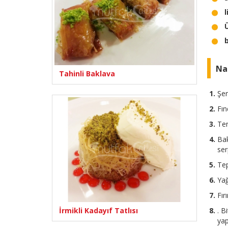
b
Nas
Tahinli Baklava
Şer
Fın
Ter
Bak
ser
Tep
Yağ
Fır
İrmikli Kadayıf Tatlısı
. B
yap