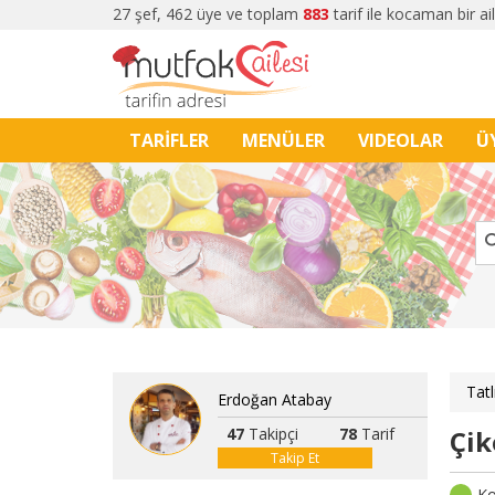
27 şef, 462 üye ve toplam
883
tarif ile kocaman bir ai
TARİFLER
MENÜLER
VIDEOLAR
Ü
Tatl
Erdoğan Atabay
47
Takipçi
78
Tarif
Çik
Takip Et
Ko