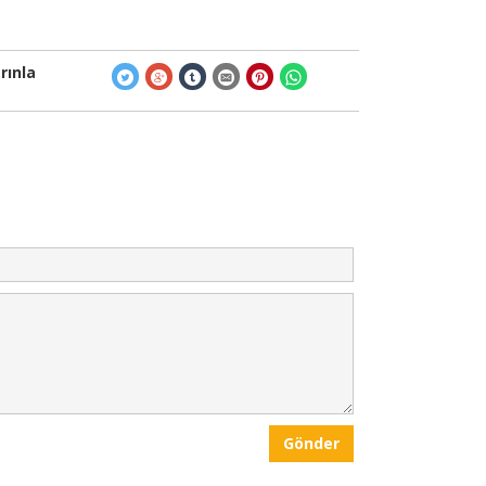
rınla
Gönder