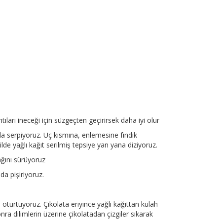
ıları ineceği için süzgeçten geçirirsek daha iyi olur
ayla serpiyoruz. Uç kısmına, enlemesine fındık
ilde yağlı kağıt serilmiş tepsiye yan yana diziyoruz.
ğını sürüyoruz
da pişiriyoruz.
oturtuyoruz. Çikolata eriyince yağlı kağıttan külah
ra dilimlerin üzerine çikolatadan çizgiler sıkarak