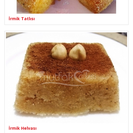
İrmik Tatlısı
İrmik Helvası