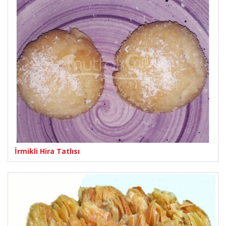
İrmikli Hira Tatlısı