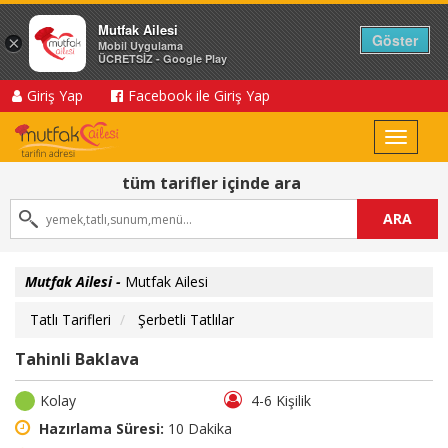
Mutfak Ailesi
Göster
×
Mobil Uygulama
ÜCRETSİZ - Google Play
Giriş Yap
Facebook ile Giriş Yap
Toggle
navigat
tüm tarifler içinde ara
ARA
Mutfak Ailesi -
Mutfak Ailesi
Tatlı Tarifleri
Şerbetli Tatlılar
Tahinli Baklava
Kolay
4-6 Kişilik
Hazırlama Süresi:
10 Dakika