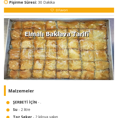
Pişirme Süresi:
30 Dakika
0
Favori
Malzemeler
ŞERBETİ İÇİN
- .
Su
- 2 litre
Toz Şeker
- 2 kiloya yakın