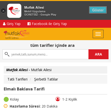
Mutfak Ailesi
Göster
×
Mobil Uygulama
ÜCRETSİZ - Google Play
Giriş Yap
Facebook ile Giriş Yap
Toggle
navigat
tüm tarifler içinde ara
ARA
Mutfak Ailesi -
Mutfak Ailesi
Tatlı Tarifleri
Şerbetli Tatlılar
Elmalı Baklava Tarifi
Kolay
1-2 Kişilik
Hazırlama Süresi:
20 Dakika