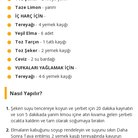
Taze Limon
- yarım
İÇ HARÇ İÇİN
-
Tereyağı
- 4 yemek kaşığı
Yeşil Elma
- 6 adet
Toz Tarçın
- 1 tatlı kaşığı
Toz Şeker
- 2 yemek kaşığı
Ceviz
- 2 su bardağı
YUFKALARI YAĞLAMAK İÇİN
-
Tereyağı
- 4-6 yemek kaşığı
Nasıl Yapılır?
Şekeri suyu tencereye koyun ve şerbet için 20 dakika kaynatın
ve son 5 dakikada yarım limou içine atın kıvama gelen şerbeti
ocakta kaldırın ve tam olarak soğumaya bırakın
Elmaların kabuğunu soyup rendeleyin ve suyunu sıkın Daha
Sonra Tava eritilmiş 2 yemek kaşğı tereyağında kavurun