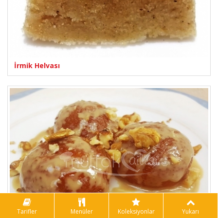
İrmik Helvası
Tarifler
Menüler
Koleksiyonlar
Yukarı