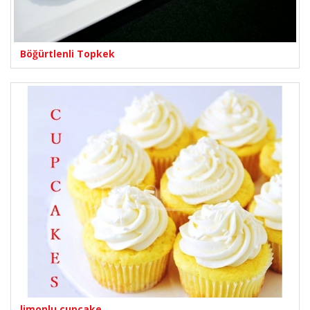
Böğürtlenli Topkek
limonlu cupcake