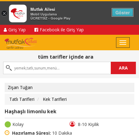
Mutfak Ailesi
Göster
×
Mobil Uygulama
ÜCRETSİZ - Google Play
Giriş Yap
Facebook ile Giriş Yap
Toggle
navigat
tüm tarifler içinde ara
ARA
Zişan Tuğan
Tatlı Tarifleri
Kek Tarifleri
Haşhaşlı limonlu kek
Kolay
8-10 Kişilik
Hazırlama Süresi:
10 Dakika