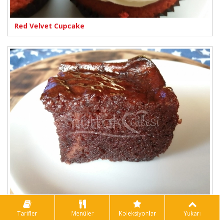
Red Velvet Cupcake
Islak Kek
Tarifler
Menüler
Koleksiyonlar
Yukarı