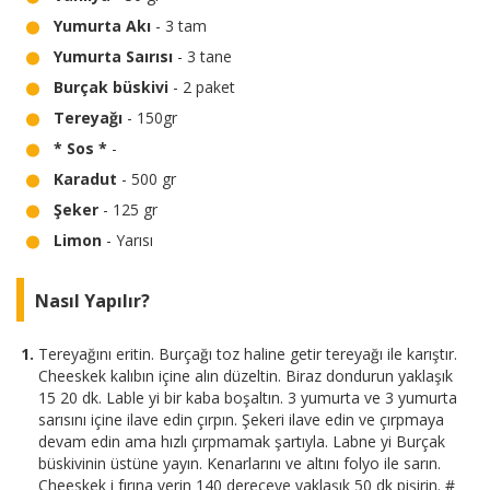
Yumurta Akı
- 3 tam
Yumurta Saırısı
- 3 tane
Burçak büskivi
- 2 paket
Tereyağı
- 150gr
* Sos *
-
Karadut
- 500 gr
Şeker
- 125 gr
Limon
- Yarısı
Nasıl Yapılır?
Tereyağını eritin. Burçağı toz haline getir tereyağı ile karıştır.
Cheeskek kalıbın içine alın düzeltin. Biraz dondurun yaklaşık
15 20 dk. Lable yi bir kaba boşaltın. 3 yumurta ve 3 yumurta
sarısını içine ilave edin çırpın. Şekeri ilave edin ve çırpmaya
devam edin ama hızlı çırpmamak şartıyla. Labne yi Burçak
büskivinin üstüne yayın. Kenarlarını ve altını folyo ile sarın.
Cheeskek i fırına verin 140 dereceye yaklaşık 50 dk pişirin. #