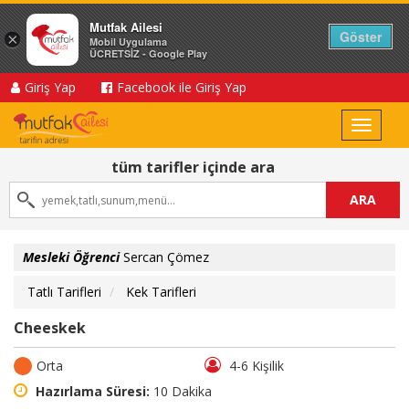
Mutfak Ailesi
Göster
×
Mobil Uygulama
ÜCRETSİZ - Google Play
Giriş Yap
Facebook ile Giriş Yap
Toggle
navigat
tüm tarifler içinde ara
ARA
Mesleki Öğrenci
Sercan Çömez
Tatlı Tarifleri
Kek Tarifleri
Cheeskek
Orta
4-6 Kişilik
Hazırlama Süresi:
10 Dakika