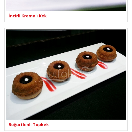
İncirli Kremalı Kek
Böğürtlenli Topkek