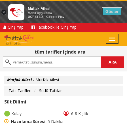
Mutfak Ailesi
Göster
×
Mobil Uygulama
ÜCRETSİZ - Google Play
Giriş Yap
Facebook ile Giriş Yap
Toggle
navigat
tüm tarifler içinde ara
ARA
Mutfak Ailesi -
Mutfak Ailesi
Tatlı Tarifleri
Sütlü Tatlılar
Süt Dilimi
Kolay
6-8 Kişilik
Hazırlama Süresi:
5 Dakika