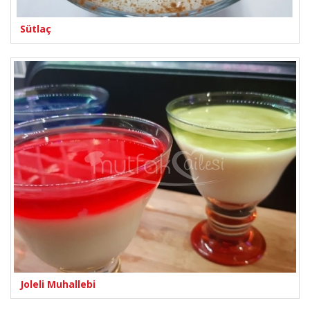
Sütlaç
Joleli Muhallebi