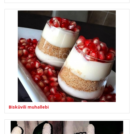
Bisküvili muhallebi