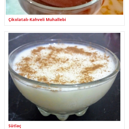
Çikolatalı-Kahveli Muhallebi
Sütlaç