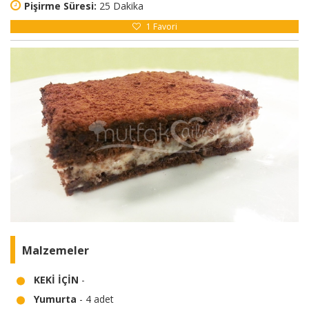
Pişirme Süresi:
25 Dakika
1
Favori
Malzemeler
KEKİ İÇİN
-
Yumurta
- 4 adet