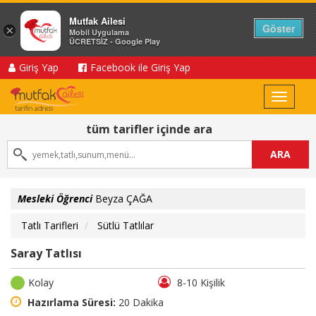
Mutfak Ailesi
Göster
×
Mobil Uygulama
ÜCRETSİZ - Google Play
Giriş Yap
Facebook ile Giriş Yap
Toggle
navigat
tüm tarifler içinde ara
ARA
Mesleki Öğrenci
Beyza ÇAĞA
Tatlı Tarifleri
Sütlü Tatlılar
Saray Tatlısı
Kolay
8-10 Kişilik
Hazırlama Süresi:
20 Dakika