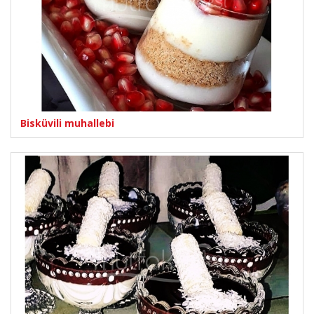
Bisküvili muhallebi