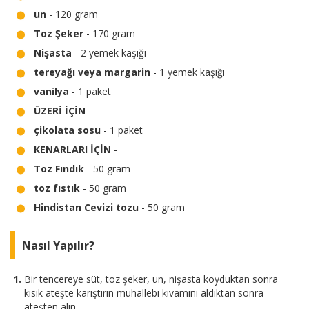
un
- 120 gram
Toz Şeker
- 170 gram
Nişasta
- 2 yemek kaşığı
tereyağı veya margarin
- 1 yemek kaşığı
vanilya
- 1 paket
ÜZERİ İÇİN
-
çikolata sosu
- 1 paket
KENARLARI İÇİN
-
Toz Fındık
- 50 gram
toz fıstık
- 50 gram
Hindistan Cevizi tozu
- 50 gram
Nasıl Yapılır?
Bir tencereye süt, toz şeker, un, nişasta koyduktan sonra
kısık ateşte karıştırın muhallebi kıvamını aldıktan sonra
ateşten alın.