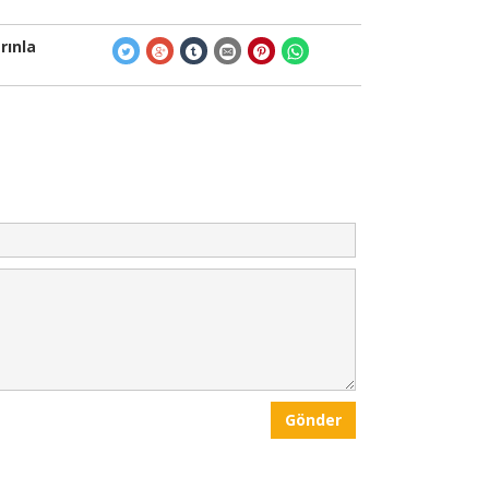
rınla
Gönder