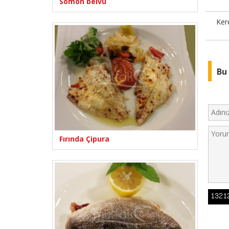
Somon belvü
Ker
Bu 
Fırında Çipura