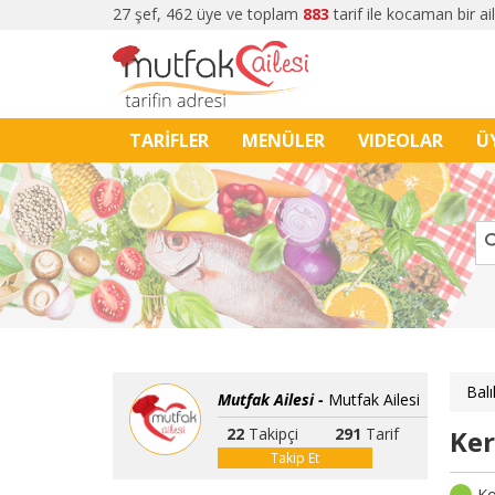
27 şef, 462 üye ve toplam
883
tarif ile kocaman bir ai
TARİFLER
MENÜLER
VIDEOLAR
Ü
Balı
Mutfak Ailesi -
Mutfak Ailesi
22
Takipçi
291
Tarif
Ker
Takip Et
Ko