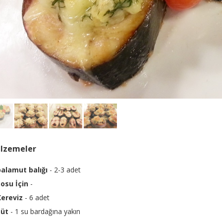
lzemeler
palamut balığı
- 2-3 adet
Sosu İçin
-
Kereviz
- 6 adet
süt
- 1 su bardağına yakın