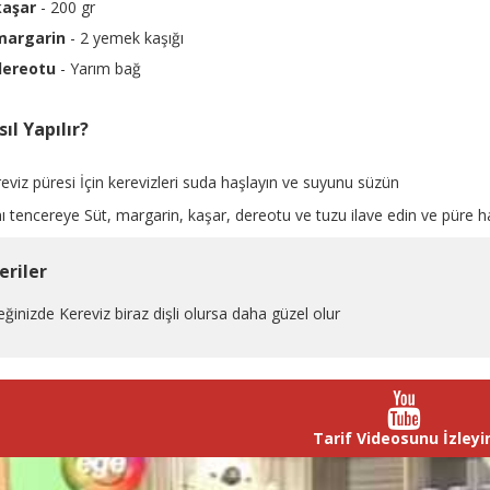
kaşar
- 200 gr
margarin
- 2 yemek kaşığı
dereotu
- Yarım bağ
ıl Yapılır?
eviz püresi İçin kerevizleri suda haşlayın ve suyunu süzün
ı tencereye Süt, margarin, kaşar, dereotu ve tuzu ilave edin ve püre ha
eriler
ğinizde Kereviz biraz dişli olursa daha güzel olur
Tarif Videosunu İzleyi