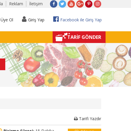
da
Reklam
İletişim
Üye Ol
Giriş Yap
Facebook ile Giriş Yap
TARİF GÖNDER
Tarifi Yazdır
Pişirme Süresi:
15 Dakika