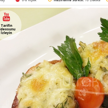
Tarifin
ideosunu
İzleyin