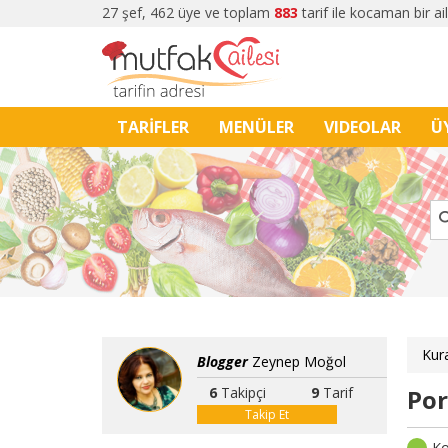
27 şef, 462 üye ve toplam
883
tarif ile kocaman bir ai
TARİFLER
MENÜLER
VIDEOLAR
Ü
Kura
Blogger
Zeynep Moğol
6
Takipçi
9
Tarif
Por
Takip Et
Ko