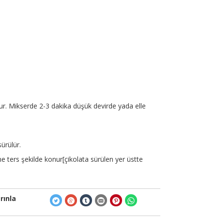
ur. Mikserde 2-3 dakika düşük devirde yada elle
sürülür.
üne ters şekilde konur[çikolata sürülen yer üstte
rınla