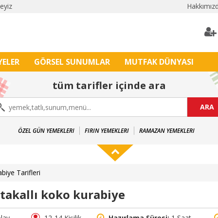
leyiz
Hakkımız
YELER
GÖRSEL SUNUMLAR
MUTFAK DÜNYASI
tüm tarifler içinde ara
ARA
ÖZEL GÜN YEMEKLERI
FIRIN YEMEKLERI
RAMAZAN YEMEKLERI
biye Tarifleri
takallı koko kurabiye
lay
12-14 Kişilik
Hazırlama Süresi:
1 Saat