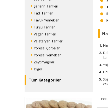
S
Şeflerin Tarifleri
Tatlı Tarifleri
E
Tavuk Yemekleri
Turşu Tarifleri
Nas
Vegan Tarifleri
Vejeteryan Tarifler
Hin
Yöresel Çorbalar
Dah
Yöresel Yemekler
karı
Zeytinyağlılar
Yağ
Diğer
Fır
Soğ
Tüm Kategoriler
kal
Port