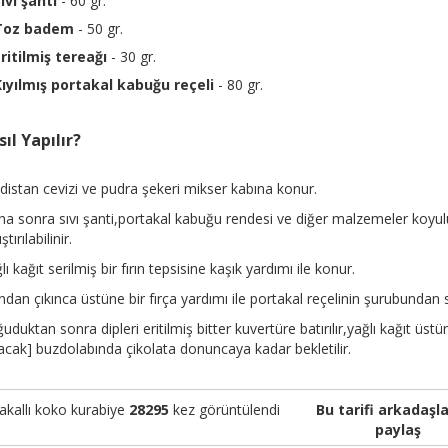
ıvı şanti
- 60 gr.
Toz badem
- 50 gr.
ritilmiş tereağı
- 30 gr.
Kıyılmış portakal kabuğu reçeli
- 80 gr.
ıl Yapılır?
distan cevizi ve pudra şekeri mikser kabına konur.
a sonra sıvı şanti,portakal kabuğu rendesi ve diğer malzemeler koyul
ştırılabilinir.
lı kağıt serilmiş bir fırın tepsisine kaşık yardımı ile konur.
ından çıkınca üstüne bir fırça yardımı ile portakal reçelinin şurubundan 
uduktan sonra dipleri eritilmiş bitter kuvertüre batırılır,yağlı kağıt üst
acak] buzdolabında çikolata donuncaya kadar bekletilir.
akallı koko kurabiye
28295
kez görüntülendi
Bu tarifi arkadaşla
paylaş