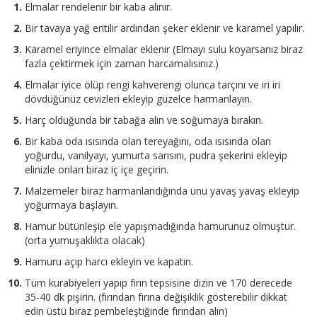
Elmalar rendelenir bir kaba alınır.
Bir tavaya yağ eritilir ardından şeker eklenir ve karamel yapılır.
Karamel eriyince elmalar eklenir (Elmayı sulu koyarsanız biraz
fazla çektirmek için zaman harcamalısınız.)
Elmalar iyice ölüp rengi kahverengi olunca tarçını ve iri iri
dövdüğünüz cevizleri ekleyip güzelce harmanlayın.
Harç olduğunda bir tabağa alın ve soğumaya bırakın.
Bir kaba oda ısısında olan tereyağını, oda ısısında olan
yoğurdu, vanilyayı, yumurta sarısını, pudra şekerini ekleyip
elinizle onları biraz iç içe geçirin.
Malzemeler biraz harmanlandığında unu yavaş yavaş ekleyip
yoğurmaya başlayın.
Hamur bütünleşip ele yapışmadığında hamurunuz olmuştur.
(orta yumuşaklıkta olacak)
Hamuru açıp harcı ekleyin ve kapatın.
Tüm kurabiyeleri yapıp fırın tepsisine dizin ve 170 derecede
35-40 dk pişirin. (fırından fırına değişiklik gösterebilir dikkat
edin üstü biraz pembeleştiğinde fırından alın)