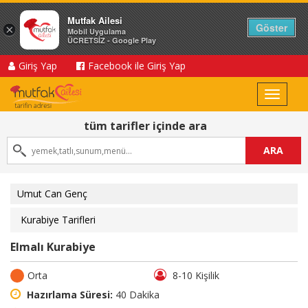
Mutfak Ailesi
Göster
×
Mobil Uygulama
ÜCRETSİZ - Google Play
Giriş Yap
Facebook ile Giriş Yap
Toggle
navigat
tüm tarifler içinde ara
ARA
Umut Can Genç
Kurabiye Tarifleri
Elmalı Kurabiye
Orta
8-10 Kişilik
Hazırlama Süresi:
40 Dakika