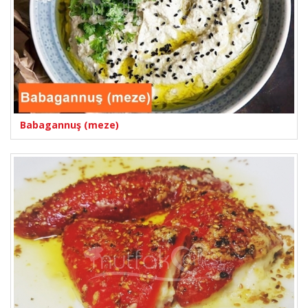
Babagannuş (meze)