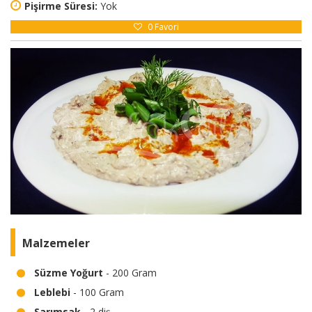
Pişirme Süresi:
Yok
0
Favori
Malzemeler
Süzme Yoğurt
- 200 Gram
Leblebi
- 100 Gram
Sarımsak
- 2 diş