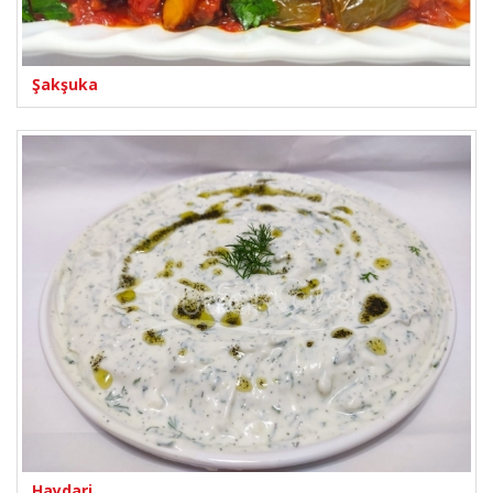
Şakşuka
Haydari