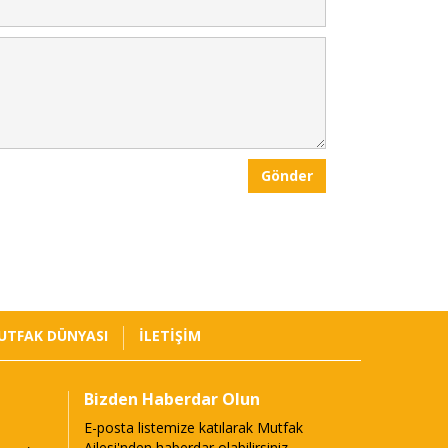
Gönder
UTFAK DÜNYASI
İLETİŞİM
Bizden Haberdar Olun
E-posta listemize katılarak Mutfak
Ailesi'nden haberdar olabilirsiniz.