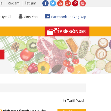
da
Reklam
İletişim
Üye Ol
Giriş Yap
Facebook ile Giriş Yap
TARİF GÖNDER
Tarifi Yazdır
Pişirme Süresi:
10 Dakika