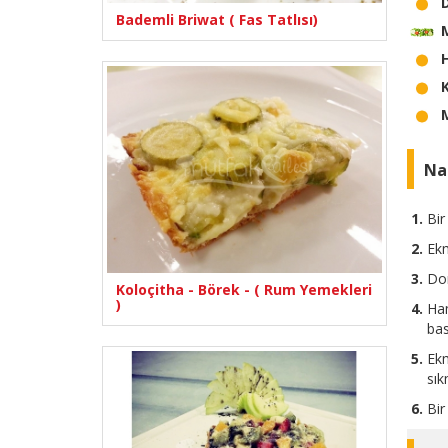
Bademli Briwat ( Fas Tatlısı)
Nas
Bir
Ekm
Dom
Koloçitha - Börek - ( Rum Yemekleri
)
Ham
bas
Ekm
sık
Bir