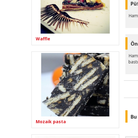
Pü
Hamb
Waffle
Ön
Hamb
bastı
Bu 
Mozaik pasta