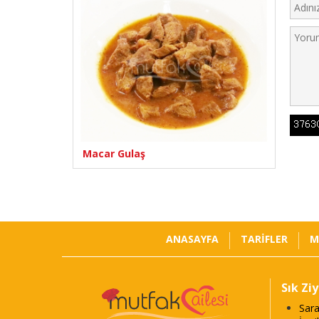
Macar Gulaş
ANASAYFA
TARİFLER
M
Sık Zi
Sara