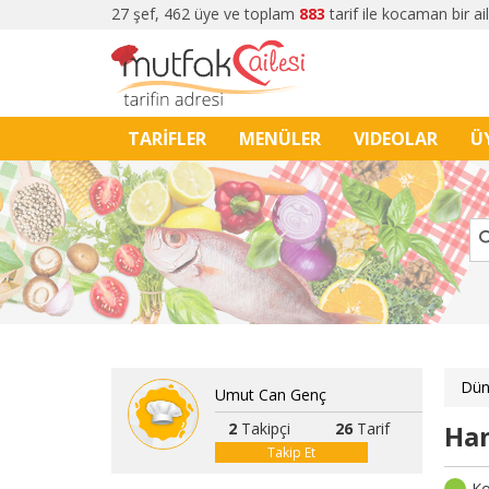
27 şef, 462 üye ve toplam
883
tarif ile kocaman bir ai
TARİFLER
MENÜLER
VIDEOLAR
Ü
Dün
Umut Can Genç
2
Takipçi
26
Tarif
Ha
Takip Et
Ko