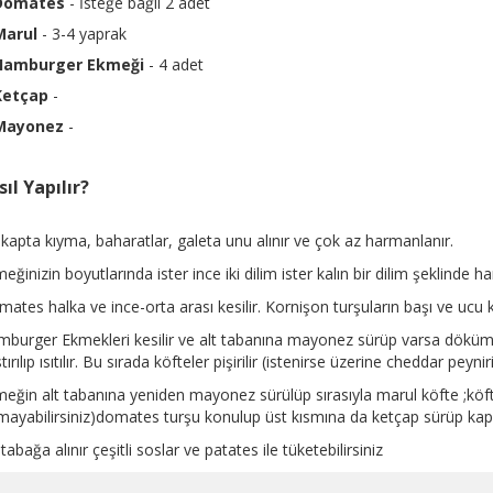
Domates
- İsteğe bağlı 2 adet
Marul
- 3-4 yaprak
Hamburger Ekmeği
- 4 adet
Ketçap
-
Mayonez
-
ıl Yapılır?
 kapta kıyma, baharatlar, galeta unu alınır ve çok az harmanlanır.
eğinizin boyutlarında ister ince iki dilim ister kalın bir dilim şeklinde h
ates halka ve ince-orta arası kesilir. Kornişon turşuların başı ve ucu ke
burger Ekmekleri kesilir ve alt tabanına mayonez sürüp varsa döküm t
tırılıp ısıtılır. Bu sırada köfteler pişirilir (istenirse üzerine cheddar peyniri
eğin alt tabanına yeniden mayonez sürülüp sırasıyla marul köfte ;köfte
mayabilirsiniz)domates turşu konulup üst kısmına da ketçap sürüp kapat
 tabağa alınır çeşitli soslar ve patates ile tüketebilirsiniz