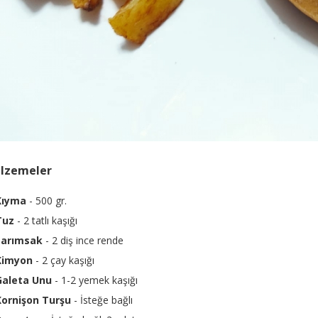
lzemeler
Kıyma
- 500 gr.
Tuz
- 2 tatlı kaşığı
Sarımsak
- 2 diş ince rende
Kimyon
- 2 çay kaşığı
Galeta Unu
- 1-2 yemek kaşığı
Kornişon Turşu
- İsteğe bağlı