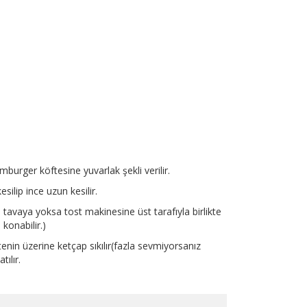
amburger köftesine yuvarlak şekli verilir.
silip ince uzun kesilir.
avaya yoksa tost makinesine üst tarafıyla birlikte
 konabilir.)
nin üzerine ketçap sıkılır(fazla sevmiyorsanız
ılır.