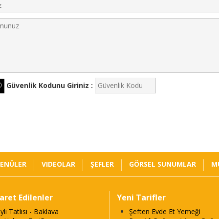
Güvenlik Kodunu Giriniz :
ENÜLER
VIDEOLAR
ŞEFLER
GÖRSEL SUNUMLAR
M
yaret Edilenler
Yeni Tarifler
ylı Tatlısı - Baklava
Şeften Evde Et Yemeği