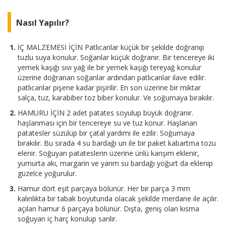
Nasıl Yapılır?
İÇ MALZEMESİ İÇİN Patlıcanlar küçük bir şekilde doğranıp
tuzlu suya konulur. Soğanlar küçük doğranır. Bir tencereye iki
yemek kaşığı sıvı yağ ile bir yemek kaşığı tereyağ konulur
üzerine doğranan soğanlar ardından patlıcanlar ilave edilir.
patlıcanlar pişene kadar pişirilir. En son üzerine bir miktar
salça, tuz, karabiber toz biber konulur. Ve soğumaya bırakılır.
HAMURU İÇİN 2 adet patates soyulup büyük doğranır.
haşlanması için bir tencereye su ve tuz konur. Haşlanan
patatesler süzülüp bir çatal yardımı ile ezilir. Soğumaya
bırakılır. Bu sırada 4 su bardağı un ile bir paket kabartma tozu
elenir. Soğuyan patateslerin üzerine ünlü karışım eklenir,
yumurta akı, margarin ve yarım su bardağı yoğurt da eklenip
güzelce yoğurulur.
Hamur dört eşit parçaya bölünür. Her bir parça 3 mm
kalınlıkta bir tabak boyutunda olacak şekilde merdane ile açılır.
açılan hamur 6 parçaya bölünür. Dışta, geniş olan kısma
soğuyan iç harç konulup sarılır.