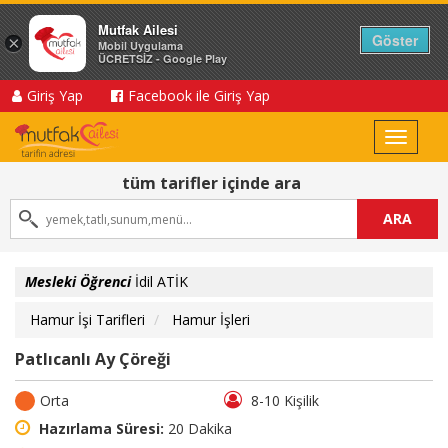
Mutfak Ailesi
Göster
×
Mobil Uygulama
ÜCRETSİZ - Google Play
Giriş Yap
Facebook ile Giriş Yap
Toggle
navigat
tüm tarifler içinde ara
ARA
Mesleki Öğrenci
İdil ATİK
Hamur İşi Tarifleri
Hamur İşleri
Patlıcanlı Ay Çöreği
Orta
8-10 Kişilik
Hazırlama Süresi:
20 Dakika