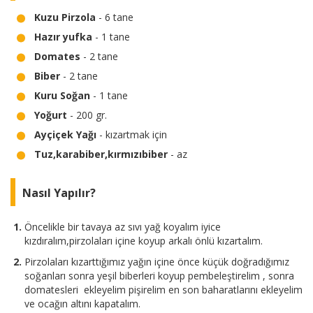
Kuzu Pirzola
- 6 tane
Hazır yufka
- 1 tane
Domates
- 2 tane
Biber
- 2 tane
Kuru Soğan
- 1 tane
Yoğurt
- 200 gr.
Ayçiçek Yağı
- kızartmak için
Tuz,karabiber,kırmızıbiber
- az
Nasıl Yapılır?
Öncelikle bir tavaya az sıvı yağ koyalım iyice
kızdıralım,pirzolaları içine koyup arkalı önlü kızartalım.
Pirzolaları kızarttığımız yağın içine önce küçük doğradığımız
soğanları sonra yeşil biberleri koyup pembeleştirelim , sonra
domatesleri ekleyelim pişirelim en son baharatlarını ekleyelim
ve ocağın altını kapatalım.