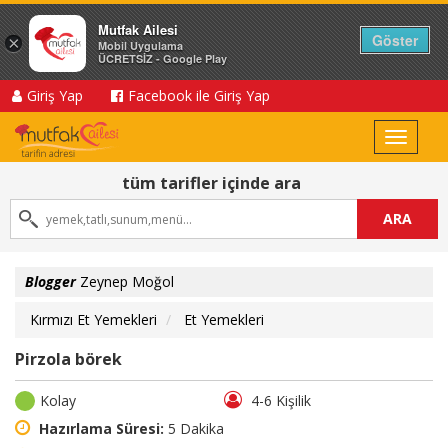
Mutfak Ailesi
Göster
×
Mobil Uygulama
ÜCRETSİZ - Google Play
Giriş Yap
Facebook ile Giriş Yap
Toggle
navigat
tüm tarifler içinde ara
ARA
Blogger
Zeynep Moğol
Kırmızı Et Yemekleri
Et Yemekleri
Pirzola börek
Kolay
4-6 Kişilik
Hazırlama Süresi:
5 Dakika