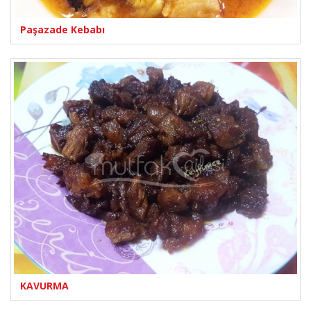
Paşazade Kebabı
KAVURMA