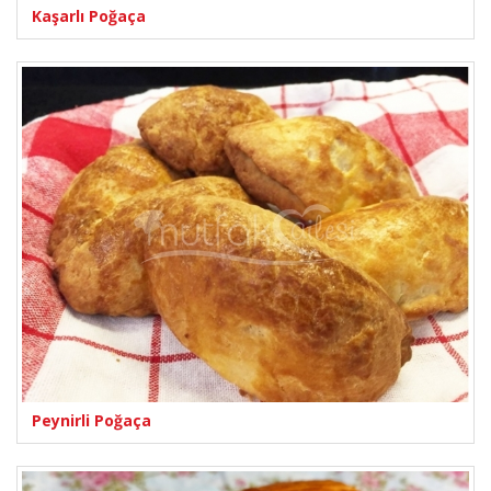
Kaşarlı Poğaça
Peynirli Poğaça