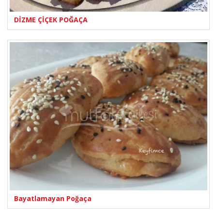
DİZME ÇİÇEK POĞAÇA
Bayatlamayan Poğaça