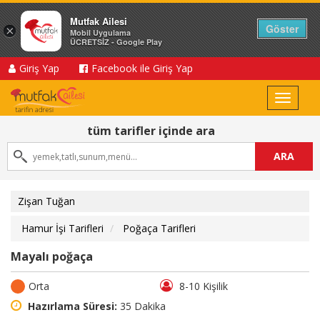
Mutfak Ailesi
Göster
×
Mobil Uygulama
ÜCRETSİZ - Google Play
Giriş Yap
Facebook ile Giriş Yap
Toggle
navigat
tüm tarifler içinde ara
ARA
Zişan Tuğan
Hamur İşi Tarifleri
Poğaça Tarifleri
Mayalı poğaça
Orta
8-10 Kişilik
Hazırlama Süresi:
35 Dakika