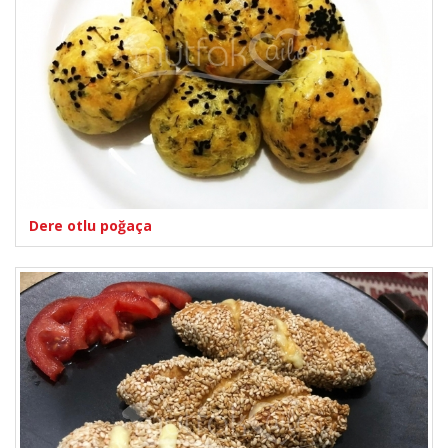
Dere otlu poğaça