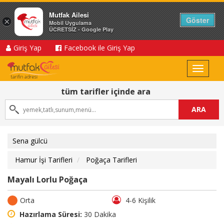
Mutfak Ailesi
Göster
×
Mobil Uygulama
ÜCRETSİZ - Google Play
Giriş Yap
Facebook ile Giriş Yap
Toggle
navigat
tüm tarifler içinde ara
ARA
Sena gülcü
Hamur İşi Tarifleri
Poğaça Tarifleri
Mayalı Lorlu Poğaça
Orta
4-6 Kişilik
Hazırlama Süresi:
30 Dakika