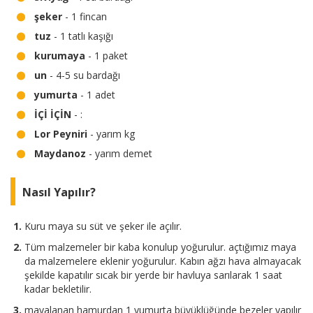
şeker
- 1 fincan
tuz
- 1 tatlı kaşığı
kurumaya
- 1 paket
un
- 4-5 su bardağı
yumurta
- 1 adet
İÇİ İÇİN
- :
Lor Peyniri
- yarım kg
Maydanoz
- yarım demet
Nasıl Yapılır?
Kuru maya su süt ve şeker ile açılır.
Tüm malzemeler bir kaba konulup yoğurulur. açtığımız maya
da malzemelere eklenir yoğurulur. Kabın ağzı hava almayacak
şekilde kapatılır sıcak bir yerde bir havluya sarılarak 1 saat
kadar bekletilir.
mayalanan hamurdan 1 yumurta büyüklüğünde bezeler yapılır