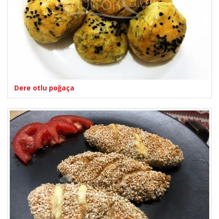
Dere otlu poğaça