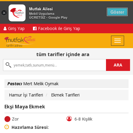
Mutfak Ailesi
Göster
×
Mobil Uygulama
ÜCRETSİZ - Google Play
Giriş Yap
Facebook ile Giriş Yap
Toggle
navigat
tüm tarifler içinde ara
ARA
Pastacı
Mert Melik Oymak
Hamur İşi Tarifleri
Ekmek Tarifleri
Ekşi Maya Ekmek
Zor
6-8 Kişilik
Hazırlama Süresi: