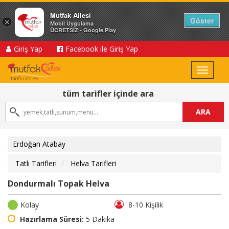
Mutfak Ailesi
Göster
×
Mobil Uygulama
ÜCRETSİZ - Google Play
Giriş Yap
Facebook ile Giriş Yap
Toggle
navigat
tüm tarifler içinde ara
ARA
Erdoğan Atabay
Tatlı Tarifleri
Helva Tarifleri
Dondurmalı Topak Helva
Kolay
8-10 Kişilik
Hazırlama Süresi:
5 Dakika