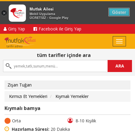
Mutfak Ailesi
Göster
×
Mobil Uygulama
ÜCRETSİZ - Google Play
Giriş Yap
Facebook ile Giriş Yap
Toggle
navigat
tüm tarifler içinde ara
ARA
Zişan Tuğan
Kırmızı Et Yemekleri
Kıymalı Yemekler
Kıymalı bamya
Orta
8-10 Kişilik
Hazırlama Süresi:
20 Dakika