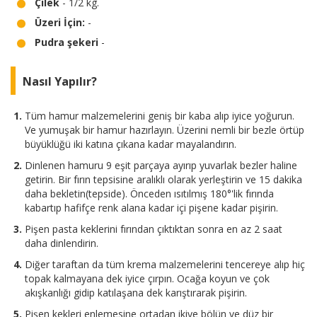
Çilek
- 1/2 kg.
Üzeri İçin:
-
Pudra şekeri
-
Nasıl Yapılır?
Tüm hamur malzemelerini geniş bir kaba alıp iyice yoğurun.
Ve yumuşak bir hamur hazırlayın. Üzerini nemli bir bezle örtüp
büyüklüğü iki katına çıkana kadar mayalandırın.
Dinlenen hamuru 9 eşit parçaya ayırıp yuvarlak bezler haline
getirin. Bir fırın tepsisine aralıklı olarak yerleştirin ve 15 dakika
daha bekletin(tepside). Önceden ısıtılmış 180°'lik fırında
kabartıp hafifçe renk alana kadar içi pişene kadar pişirin.
Pişen pasta keklerini fırından çıktıktan sonra en az 2 saat
daha dinlendirin.
Diğer taraftan da tüm krema malzemelerini tencereye alıp hiç
topak kalmayana dek iyice çırpın. Ocağa koyun ve çok
akışkanlığı gidip katılaşana dek karıştırarak pişirin.
Pişen kekleri enlemesine ortadan ikiye bölün ve düz bir