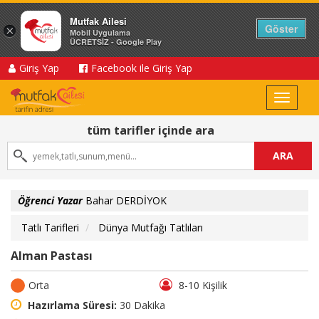
Mutfak Ailesi
Göster
×
Mobil Uygulama
ÜCRETSİZ - Google Play
Giriş Yap
Facebook ile Giriş Yap
Toggle
navigat
tüm tarifler içinde ara
ARA
Öğrenci Yazar
Bahar DERDİYOK
Tatlı Tarifleri
Dünya Mutfağı Tatlıları
Alman Pastası
Orta
8-10 Kişilik
Hazırlama Süresi:
30 Dakika