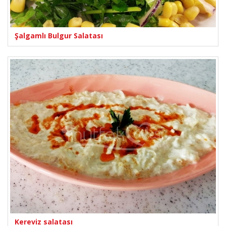
Şalgamlı Bulgur Salatası
Kereviz salatası