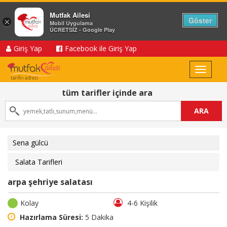
Mutfak Ailesi
Göster
×
Mobil Uygulama
ÜCRETSİZ - Google Play
Giriş Yap
Facebook ile Giriş Yap
Toggle
navigat
tüm tarifler içinde ara
ARA
Sena gülcü
Salata Tarifleri
arpa şehriye salatası
Kolay
4-6 Kişilik
Hazırlama Süresi:
5 Dakika