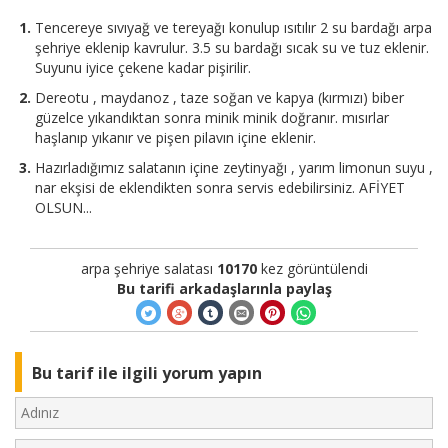
Tencereye sıvıyağ ve tereyağı konulup ısıtılır 2 su bardağı arpa
şehriye eklenip kavrulur. 3.5 su bardağı sıcak su ve tuz eklenir.
Suyunu iyice çekene kadar pişirilir.
Dereotu , maydanoz , taze soğan ve kapya (kırmızı) biber
güzelce yıkandıktan sonra minik minik doğranır. mısırlar
haşlanıp yıkanır ve pişen pilavın içine eklenir.
Hazırladığımız salatanın içine zeytinyağı , yarım limonun suyu ,
nar ekşisi de eklendikten sonra servis edebilirsiniz. AFİYET
OLSUN...
arpa şehriye salatası
10170
kez görüntülendi
Bu tarifi arkadaşlarınla paylaş
Bu tarif ile ilgili yorum yapın