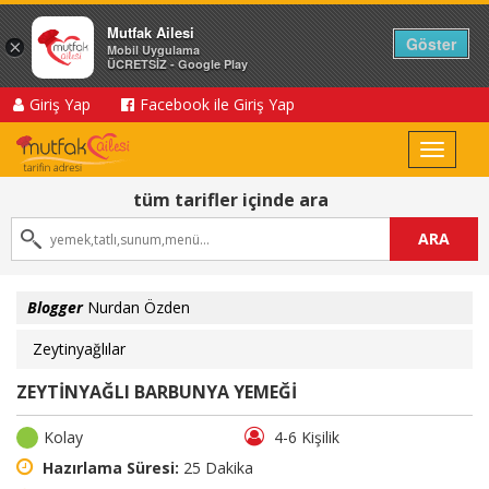
Mutfak Ailesi
Göster
×
Mobil Uygulama
ÜCRETSİZ - Google Play
Giriş Yap
Facebook ile Giriş Yap
Toggle
navigat
tüm tarifler içinde ara
ARA
Blogger
Nurdan Özden
Zeytinyağlılar
ZEYTİNYAĞLI BARBUNYA YEMEĞİ
Kolay
4-6 Kişilik
Hazırlama Süresi:
25 Dakika