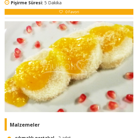
Pişirme Süresi:
5 Dakika
0
Favori
Malzemeler
sıkmalık portakal
- 2 adet