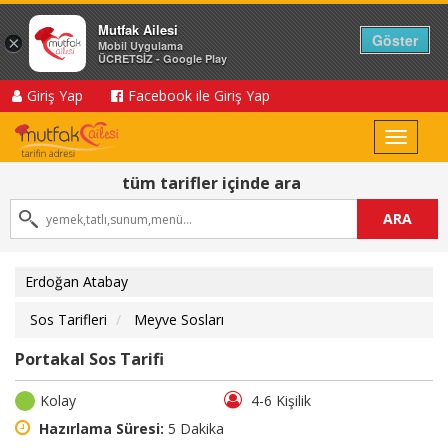
Mutfak Ailesi
Göster
×
Mobil Uygulama
ÜCRETSİZ - Google Play
Giriş Yap
Facebook ile Giriş Yap
Toggle
navigat
tüm tarifler içinde ara
ARA
Erdoğan Atabay
Sos Tarifleri
Meyve Sosları
Portakal Sos Tarifi
Kolay
4-6 Kişilik
Hazırlama Süresi:
5 Dakika