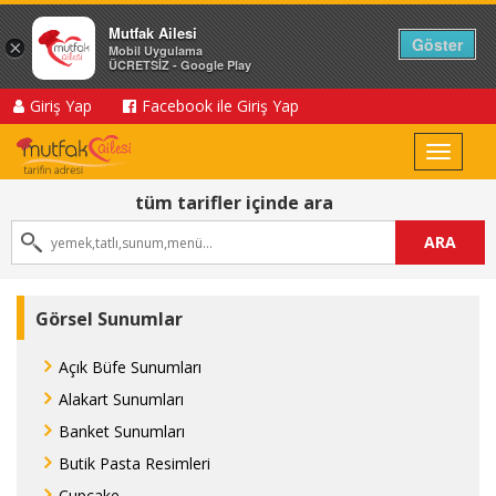
Mutfak Ailesi
Göster
×
Mobil Uygulama
ÜCRETSİZ - Google Play
Giriş Yap
Facebook ile Giriş Yap
Toggle
navigat
tüm tarifler içinde ara
ARA
Görsel Sunumlar
Açık Büfe Sunumları
Alakart Sunumları
Banket Sunumları
Butik Pasta Resimleri
Cupcake