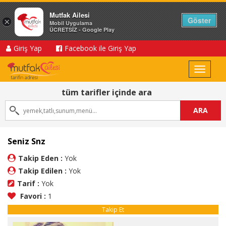
Mutfak Ailesi
Göster
×
Mobil Uygulama
ÜCRETSİZ - Google Play
Giriş Yap
Facebook ile Giriş Yap
Toggle
navigat
tüm tarifler içinde ara
ARA
Seniz Snz
Takip Eden :
Yok
Takip Edilen :
Yok
Tarif :
Yok
Favori :
1
Takip Et