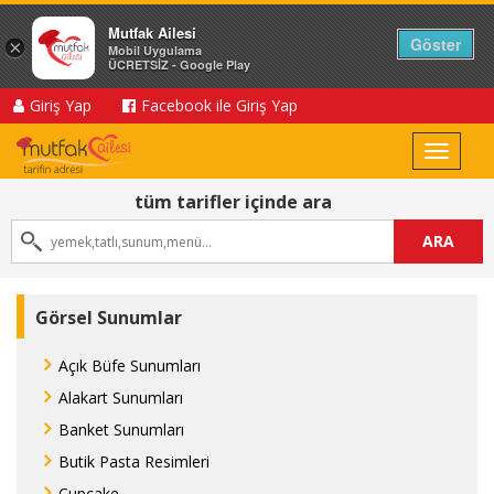
Mutfak Ailesi
Göster
×
Mobil Uygulama
ÜCRETSİZ - Google Play
Giriş Yap
Facebook ile Giriş Yap
Toggle
navigat
tüm tarifler içinde ara
ARA
Görsel Sunumlar
Açık Büfe Sunumları
Alakart Sunumları
Banket Sunumları
Butik Pasta Resimleri
Cupcake