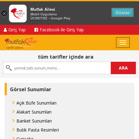
Mutfak Ailesi
Göster
×
Mobil Uygulama
ÜCRETSİZ - Google Play
Giriş Yap
Facebook ile Giriş Yap
Toggle
navigat
tüm tarifler içinde ara
ARA
Görsel Sunumlar
Açık Büfe Sunumları
Alakart Sunumları
Banket Sunumları
Butik Pasta Resimleri
Cupcake