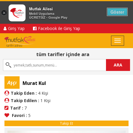
Mutfak Ailesi
Göster
×
Mobil Uygulama
ÜCRETSİZ - Google Play
Giriş Yap
Facebook ile Giriş Yap
Toggle
navigat
tüm tarifler içinde ara
ARA
Aşçı
Murat Kul
Takip Eden :
4 Kişi
Takip Edilen :
1 Kişi
Tarif :
7
Favori :
5
Takip Et