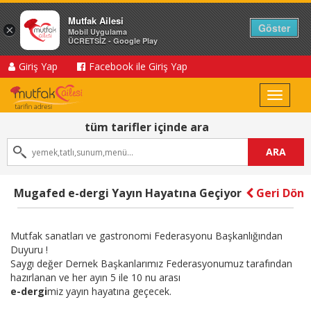
Mutfak Ailesi
Göster
×
Mobil Uygulama
ÜCRETSİZ - Google Play
Giriş Yap
Facebook ile Giriş Yap
Toggle
navigat
tüm tarifler içinde ara
ARA
Mugafed e-dergi Yayın Hayatına Geçiyor
Geri Dön
Mutfak sanatları ve gastronomi Federasyonu Başkanlığından
Duyuru !
Saygı değer Dernek Başkanlarımız Federasyonumuz tarafından
hazırlanan ve her ayın 5 ile 10 nu arası
e-dergi
miz yayın hayatına geçecek.