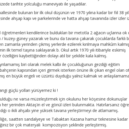
de tarihte yolculuğu maneviyatı ile yaşadılar.
esinde bulunan bir ilk okul düşünün ve 1970 yılına kadar bir fiil 38 yıl
nde ahşap kapı ve parkelerinde ve hatta ahşap tavanında izler izler iz
ul öğretmenleri kendilerince buldukları bir metotla 2 ağacın uçlarına ok 
tı / kuzey-güney yazarak ve bunu da tavana çakarak çocuklarda farklı b
nden zamanla yerinden çıkmış yerlerde ezilerek kırılmaya mahkûm kalmı
in ilk temel taşına saklayarak b. Okul artık 1970 yılı itibariyle eskimiş
zelliğini kaybettiğinden dolayı atıl bir şekilde kala kalmış.
yrılamamış biri olarak melek kalbi ile çocukluğunun gezdiği eğitim
ahçenin kapısından içeri girmek isterken önüne ilk çıkan engel olan ot
mış en büyük engeli ve üzüntü duyduğu yalnız kalmak ve anlaşılamam
gi güçlü yolları yürüyemez ki !
a bulduğu ne varsa müzeleştirmek için okulunu her köşesine dokunuşlar
r yerinden Aktaş’ın el ve gönül izleri bulunmakta. Hatırlarsanız öğre
ığı o ikili ahşabı yine yüksek tavana yerleştirmeyi de atlamamış.
 ibliğe, saatten sandalyeye ve Tabaktan Kazana hamur teknesine kadar
eğiniz bir çok materyali kompozisyon şeklinde yerleştirmiş.