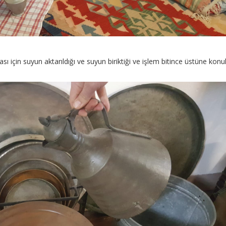
ası için suyun aktarıldığı ve suyun biriktiği ve işlem bitince üstüne kon