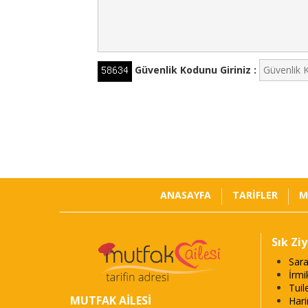
Güvenlik Kodunu Giriniz :
ANASAYFA
TARİFLER
M
Sık Zi
Sara
İrmi
Tuil
MUTFAK AİLESİ
Harir