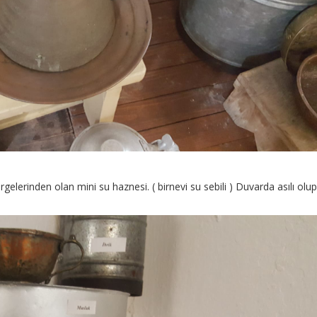
elerinden olan mini su haznesi. ( birnevi su sebili ) Duvarda asılı olup