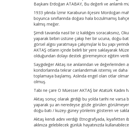
Başkanı Erdoğan ATABAY, Bu değerli ve anlamlı müze
1933 yılında İzmir Karaburun ilçesini Mordoğan mahall
boyunca sınıflarında doğası hala bozulmamış bahçesi
kalmış meğer.
Şimdi tavanda nasıl bir iz kaldığını soracaksınız, Ok
yaparak birbiri üstüne çakıp her bir ucuna, doğu-ba
görsel algısı yaratmaya çalışmışlar ki bu yapı yeri
AKTAŞ otların içinde belirli bir yere saklayarak Müzen
olduğundan dolayı destek göremeyince eğitim verilir ö
Saygıdeğer Aktaş ise anılarından ve değerlerinden a
koridorlarında tekrar canlandırmak istemiş ve daha b
toplamaya başlamış. Aslında engel olan otlar olma
olmuş.
Tabi ne çare O Müesser AKTAŞ bir Atatürk Kadını han
Aktaş sonuç olarak girdiği bu yolda tarihi ne vars
yaparak şu an neredeyse gözle görülen görülmeyen he
doğu-batı / kuzey-güney yönlerini gösteren ve saklad
Aktaş kendi adını verdiği Etnografyada, kıyafetten
aklınıza gelebilecek günlük hayatınızda kullanabilec