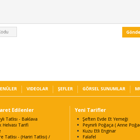
Gönde
ENÜLER
VIDEOLAR
ŞEFLER
GÖRSEL SUNUMLAR
M
yaret Edilenler
Yeni Tarifler
ylı Tatlısı - Baklava
Şeften Evde Et Yemeği
k Helvası Tarifi
Peynirli Poğaça ( Anne Poğaç
e
Kuzu Etli Enginar
e Tatlısı - (Hariri Tatlısı) /
Falafel