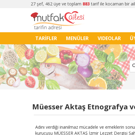
27 şef, 462 üye ve toplam
883
tarif ile kocaman bir ai
TARİFLER
MENÜLER
VIDEOLAR
Ü
Müesser Aktaş Etnografya ve
Adını verdiği inanılmaz mücadele ve emeklerin sonu
kurucusu MÜESSER AKTAŞ İzmir Lezzet Dergisi Sahi