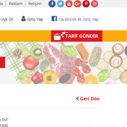
da
Reklam
İletişim
Üye Ol
Giriş Yap
Facebook ile Giriş Yap
TARİF GÖNDER
Geri Dön
Evi’’
rneği