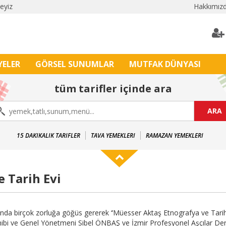
leyiz
Hakkımız
YELER
GÖRSEL SUNUMLAR
MUTFAK DÜNYASI
tüm tarifler içinde ara
ARA
15 DAKIKALIK TARIFLER
TAVA YEMEKLERI
RAMAZAN YEMEKLERI
 Tarih Evi
nda birçok zorluğa göğüs gererek ‘’Müesser Aktaş Etnografya ve Tarih 
bi ve Genel Yönetmeni Sibel ÖNBAŞ ve İzmir Profesyonel Aşçılar De