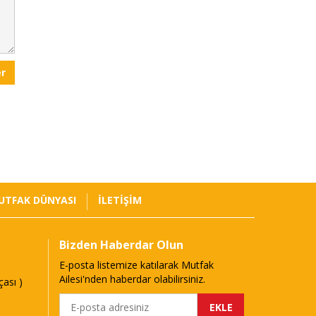
r
UTFAK DÜNYASI
İLETİŞİM
Bizden Haberdar Olun
E-posta listemize katılarak Mutfak
Ailesi'nden haberdar olabilirsiniz.
ası )
EKLE