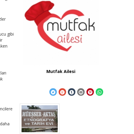
ler
ucu gibi
ir
şken
Mutfak Ailesi
ları
ak
ncilere
 daha