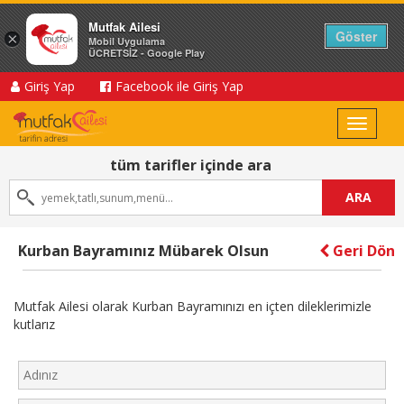
Mutfak Ailesi
Göster
×
Mobil Uygulama
ÜCRETSİZ - Google Play
Giriş Yap
Facebook ile Giriş Yap
Toggle
navigat
tüm tarifler içinde ara
ARA
Kurban Bayramınız Mübarek Olsun
Geri Dön
Mutfak Ailesi olarak Kurban Bayramınızı en içten dileklerimizle
kutlarız