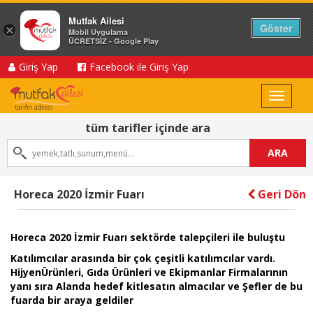
Mutfak Ailesi
Göster
×
Mobil Uygulama
ÜCRETSİZ - Google Play
Giriş Yap
Facebook ile Giriş Yap
Toggle
navigat
tüm tarifler içinde ara
ARA
Horeca 2020 İzmir Fuarı
Geri Dön
Horeca 2020 İzmir Fuarı sektörde talepçileri ile buluştu
Katılımcılar arasında bir çok çeşitli katılımcılar vardı.
HijyenÜrünleri, Gıda Ürünleri ve Ekipmanlar Firmalarının
yanı sıra Alanda hedef kitlesatın almacılar ve Şefler de bu
fuarda bir araya geldiler