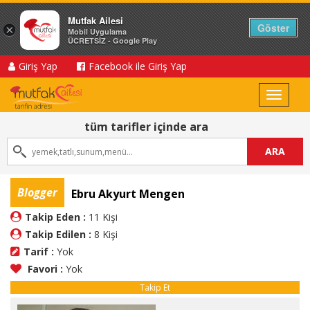
Mutfak Ailesi
Göster
×
Mobil Uygulama
ÜCRETSİZ - Google Play
Giriş Yap
Facebook ile Giriş Yap
Toggle
navigat
tüm tarifler içinde ara
ARA
Blogger
Ebru Akyurt Mengen
Takip Eden :
11 Kişi
Takip Edilen :
8 Kişi
Tarif :
Yok
Favori :
Yok
Takip Et