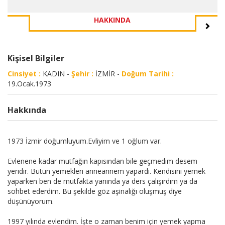
HAKKINDA
Kişisel Bilgiler
Cinsiyet :
KADIN -
Şehir :
İZMİR -
Doğum Tarihi :
19.Ocak.1973
Hakkında
1973 İzmir doğumluyum.Evliyim ve 1 oğlum var.
Evlenene kadar mutfağın kapısından bile geçmedim desem
yeridir. Bütün yemekleri anneannem yapardı. Kendisini yemek
yaparken ben de mutfakta yanında ya ders çalışırdım ya da
sohbet ederdim. Bu şekilde göz aşinalığı oluşmuş diye
düşünüyorum.
1997 yılında evlendim. İşte o zaman benim için yemek yapma