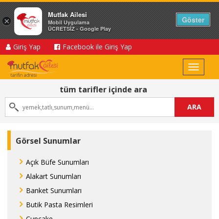
Mutfak Ailesi
Göster
×
Mobil Uygulama
ÜCRETSİZ - Google Play
Giriş Yap
Facebook ile Giriş Yap
Toggle
navigat
tüm tarifler içinde ara
ARA
Görsel Sunumlar
Açık Büfe Sunumları
Alakart Sunumları
Banket Sunumları
Butik Pasta Resimleri
Cupcake