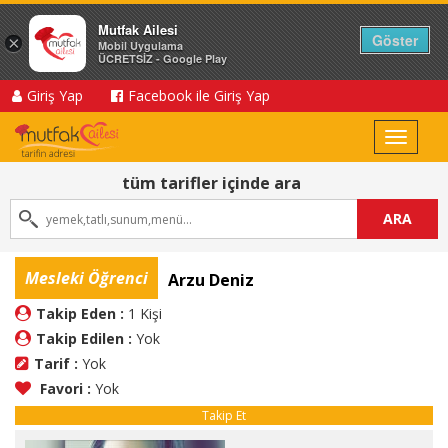
Mutfak Ailesi
Göster
×
Mobil Uygulama
ÜCRETSİZ - Google Play
Giriş Yap
Facebook ile Giriş Yap
Toggle
navigat
tüm tarifler içinde ara
ARA
Mesleki Öğrenci
Arzu Deniz
Takip Eden :
1 Kişi
Takip Edilen :
Yok
Tarif :
Yok
Favori :
Yok
Takip Et