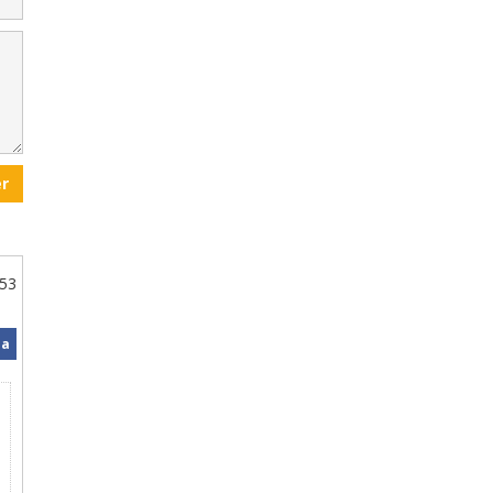
r
:53
la