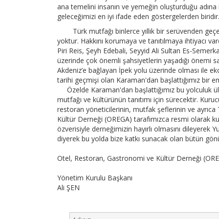
ana temelini insanın ve yemeğin oluşturduğu adına
geleceğimizi en iyi ifade eden göstergelerden biridir
Türk mutfağı binlerce yıllık bir serüvenden geçere
yoktur. Hakkını korumaya ve tanıtılmaya ihtiyacı v
ar
Piri Reis, Şeyh Edebali, Seyyid Ali Sultan Es-Seme
üzerinde çok önemli şahsiyetlerin yaşadığı önemi s
Akdeniz’e bağlayan İpek yolu üzerinde olması ile ek
tarihi geçmişi olan Karaman'dan başlattığımız bir 
Özelde Karaman'dan başlattığımız bu yolculuk ülke
mutfağı ve kültürünün tanıtımı için sürecektir. Kur
restoran yöneticilerinin, mutfak şeflerinin ve ayrıc
Kültür Derneği (OREGA) tarafımızca resmi olarak kur
özverisiyle derneğimizin hayırlı olmasını dileyerek Y
diyerek bu yolda bize katkı sunacak olan bütün gön
Otel, Restoran, Gastronomi ve Kültür Derneği (OR
Yönetim Kurulu Başkanı
Ali ŞEN