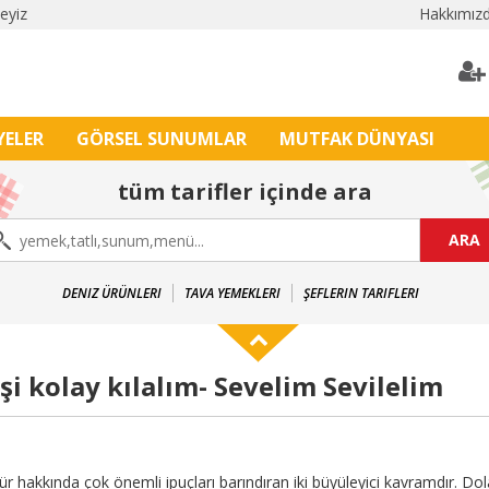
leyiz
Hakkımız
YELER
GÖRSEL SUNUMLAR
MUTFAK DÜNYASI
tüm tarifler içinde ara
ARA
DENIZ ÜRÜNLERI
TAVA YEMEKLERI
ŞEFLERIN TARIFLERI
İşi kolay kılalım- Sevelim Sevilelim
kında çok önemli ipuçları barındıran iki büyüleyici kavramdır. Dola