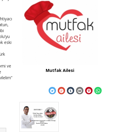
htiyacı
atun,
bi
olu’yu
ok eski
ürk
omi ve
Mutfak Ailesi
e
ilelim”