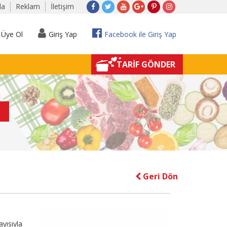
da
Reklam
İletişim
Üye Ol
Giriş Yap
Facebook ile Giriş Yap
TARİF GÖNDER
Geri Dön
yısıyla