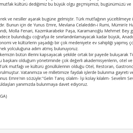
 mutfak kültürü dediğimiz bu büyük olgu geçmişimizi, bugünümüzü ve
.
k ve nesiller aşarak bugüne gelmiştir. Türk mutfağının yüceltilmeye i
dır. Bunun için de Yunus Emre, Mevlana Celaleddin-i Rumi, Mümin’e H
rkandi, Molla Fenari, Kazımkarabekir Paşa, Karamanoğlu Mehmet Bey gi
adece bulunduğu coğrafya ile sınırlandırılamayacak kadar büyük, Anad
onomi ve kültürlerin yaşadığı bir çok medeniyete ev sahipliği yapmış ç
emek yolculuğuna adım atmış bulunuyoruz.
mizin bütün illerini kapsayacak şekilde ortak bir payede buluşarak T
ucu başkanı olduğum yönetiminde çok değerli akademisyenlerin, otel ve
a Türk mutfağı ve kültürü gönüllülerinin olduğu Otel, Restoran, Gastron
ulmuştur. Vatanımıza ve milletimize faydalı işlerde bulunma gayreti v
unus Emre'nin sözüyle:"Gelin Tanış olalım- İşi kolay kılalım- Sevelim Sev
üldaşları yanımızda bulunmaya davet ediyoruz.
EGA)