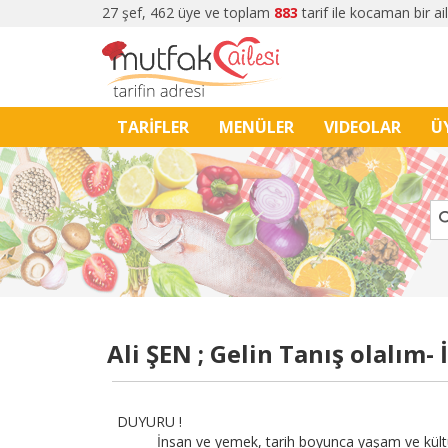
27 şef, 462 üye ve toplam
883
tarif ile kocaman bir ai
TARİFLER
MENÜLER
VIDEOLAR
Ü
Ali ŞEN ; Gelin Tanış olalım- 
DUYURU !
İnsan ve yemek, tarih boyunca yaşam ve kültür hak