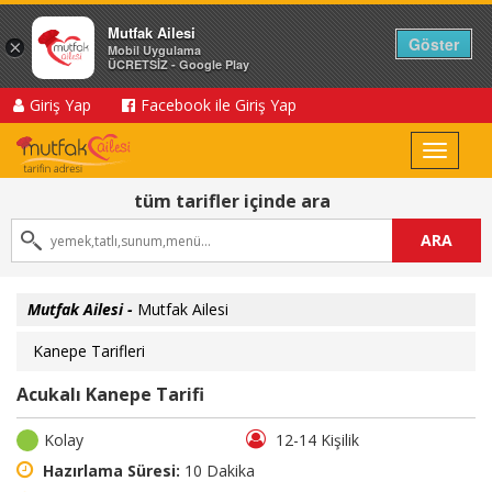
Mutfak Ailesi
Göster
×
Mobil Uygulama
ÜCRETSİZ - Google Play
Giriş Yap
Facebook ile Giriş Yap
Toggle
navigat
tüm tarifler içinde ara
ARA
Mutfak Ailesi -
Mutfak Ailesi
Kanepe Tarifleri
Acukalı Kanepe Tarifi
Kolay
12-14 Kişilik
Hazırlama Süresi:
10 Dakika