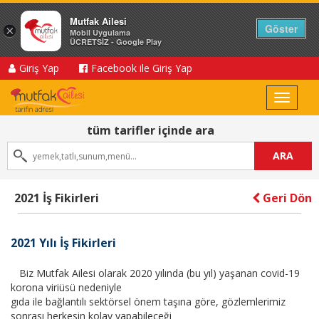
Mutfak Ailesi
Göster
×
Mobil Uygulama
ÜCRETSİZ - Google Play
Giriş Yap
Facebook ile Giriş Yap
Toggle
navigat
tüm tarifler içinde ara
ARA
2021 İş Fikirleri
Geri Dön
2021 Yılı İş Fikirleri
Biz Mutfak Ailesi olarak 2020 yılında (bu yıl) yaşanan covid-19
korona viriüsü nedeniyle
gıda ile bağlantılı sektörsel önem taşına göre, gözlemlerimiz
sonrası herkesin kolay yapabileceği