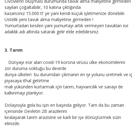
Civcivlerin oluşması durumunda tavuk alma maliyetine girmeden
sayıları çoğaltabilir, 10 katına çıktığında
kazancınız 15.000 tl' ye yani kendi küçük işletmenize dönebilir.
Üstelik yeni tavuk alma maliyetine girmeden !
Yumurtadan kesilen yani yumurtayı artık vermeyen tavukları ise
adaklık adı altında satarak gelir elde edebilirsiniz.
3. Tarım
Dünyayı esir alan covid-19 korona virüsü ülke ekonomilerini
zor duruma soktuğu bu devirde
dünya ülkeleri bu durumdan çıkmanın en iyi yolunu üretmek ve iç
piyasaya ithal getirtme
mali yükünden kurtarmak için tarım, hayvancılık ve sanayi de
kalkınmayı planlıyor.
Dolayısıyla gıda bu işin en başında geliyor. Tam da bu zaman
içerisinde Devletin 2B arazilerini
kiralayarak tarım arazisine ve karlı bir işe dönüştürmek sizin
elinizde.